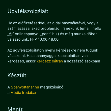
Ügyfélszolgálat:
Ha az előfizetéseddel, az oldal használatával, vagy a
számlázással akad problémád, írj nekünk (email: hello
„@” onlinespanyol „pont” hu ) és még munkaidőben
válaszolunk: H-P 10.00-18.00
Az ügyfélszolgálaton nyelvi kérdésekre nem tudunk
válaszolni. Ha a tananyaggal kapcsolatban van
kérdésed, akkor
kérdezz bátran
a hozzászólásokban!
Készült:
A
Spanyoltanar.hu
megbízásából
a
Média Irodában.
Menü: