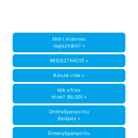
spanyolpercek
,
spanyoltanfolyam
,
spanyoltanulás
Miért érdemes
regisztrálni? »
REGISZTRÁCIÓ »
Rólunk írták »
Mik a friss
hírek? (BLOG) »
OnlineSpanyol.hu
Belépés »
ElmenySpanyol.hu