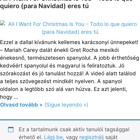
quiero (para Navidad) eres tú
Ezzel a dallal kívánunk kellemes karácsonyi ünnepeket!
– Mariah Carey dalát énekli Gret Rocha mexikói
énekesnő, természetesen spanyolul. A jobb érthetőség
kedvéért spanyolul és magyarul is feliratoztuk. Jó
szórakozást és jó tanulást hozzá! A videó alatt találod
a teljes szövegezést mindkét nyelven. A spanyol
oldalon a legtöbb szó alá van húzva. Ez azt jelenti,
hogy …
Olvasd tovább »
(Sigue leyendo »)
Ez a tartalmunk csak aktív tanulói tagsággal
érhető el.
Lépj be
, vagy
regisztrálj
saját