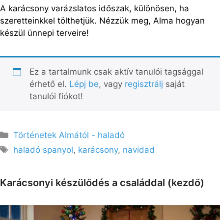
A karácsony varázslatos időszak, különösen, ha
szeretteinkkel tölthetjük. Nézzük meg, Alma hogyan
készül ünnepi terveire!
Ez a tartalmunk csak aktív tanulói tagsággal
érhető el.
Lépj be
, vagy
regisztrálj
saját
tanulói fiókot!
Kategória
Történetek Almától - haladó
Címkék
haladó spanyol
,
karácsony
,
navidad
Karácsonyi készülődés a családdal (kezdő)