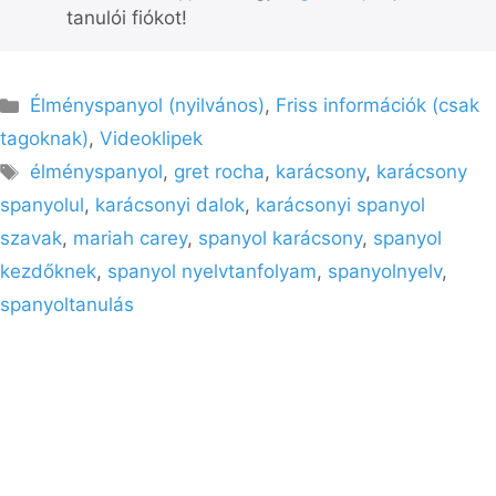
tanulói fiókot!
Kategória
Élményspanyol (nyilvános)
,
Friss információk (csak
tagoknak)
,
Videoklipek
Címkék
élményspanyol
,
gret rocha
,
karácsony
,
karácsony
spanyolul
,
karácsonyi dalok
,
karácsonyi spanyol
szavak
,
mariah carey
,
spanyol karácsony
,
spanyol
kezdőknek
,
spanyol nyelvtanfolyam
,
spanyolnyelv
,
spanyoltanulás