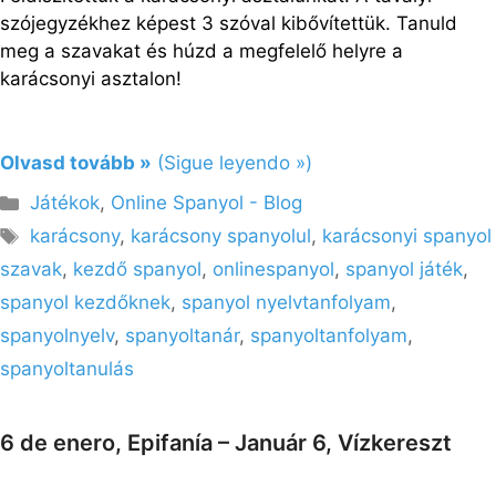
szójegyzékhez képest 3 szóval kibővítettük. Tanuld
meg a szavakat és húzd a megfelelő helyre a
karácsonyi asztalon!
Olvasd tovább »
(Sigue leyendo »)
Kategória
Játékok
,
Online Spanyol - Blog
Címkék
karácsony
,
karácsony spanyolul
,
karácsonyi spanyol
szavak
,
kezdő spanyol
,
onlinespanyol
,
spanyol játék
,
spanyol kezdőknek
,
spanyol nyelvtanfolyam
,
spanyolnyelv
,
spanyoltanár
,
spanyoltanfolyam
,
spanyoltanulás
6 de enero, Epifanía – Január 6, Vízkereszt