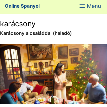
Kilépés
Menü
Online Spanyol
a
tartalomba
karácsony
Karácsony a családdal (haladó)