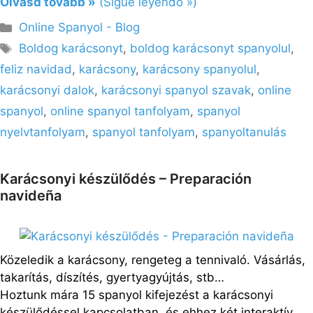
Olvasd tovább »
(Sigue leyendo »)
Kategória
Online Spanyol - Blog
Címkék
Boldog karácsonyt
,
boldog karácsonyt spanyolul
,
feliz navidad
,
karácsony
,
karácsony spanyolul
,
karácsonyi dalok
,
karácsonyi spanyol szavak
,
online
spanyol
,
online spanyol tanfolyam
,
spanyol
nyelvtanfolyam
,
spanyol tanfolyam
,
spanyoltanulás
Karácsonyi készülődés – Preparación
navideña
Közeledik a karácsony, rengeteg a tennivaló. Vásárlás,
takarítás, díszítés, gyertyagyújtás, stb…
Hoztunk mára 15 spanyol kifejezést a karácsonyi
készülődéssel kapcsolatban. és ehhez két interaktív