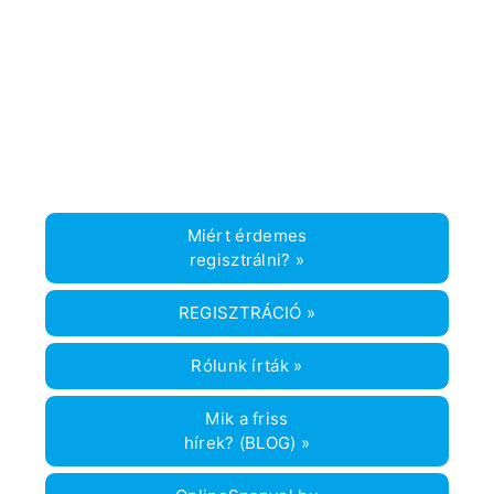
Miért érdemes
regisztrálni? »
REGISZTRÁCIÓ »
Rólunk írták »
Mik a friss
hírek? (BLOG) »