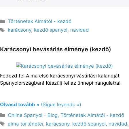
Kategória
Történetek Almától - kezdő
Címkék
karácsony
,
kezdő spanyol
,
navidad
Karácsonyi bevásárlás élménye (kezdő)
Fedezd fel Alma első karácsonyi vásárlási kalandját
Spanyolországban! Készülj fel az ünnepi hangulatra!
Olvasd tovább »
(Sigue leyendo »)
Kategória
Online Spanyol - Blog
,
Történetek Almától - kezdő
Címkék
alma történetei
,
karácsony
,
kezdő spanyol
,
navidad
,