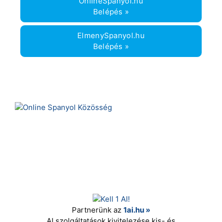
OnlineSpanyol.hu
Belépés »
ElmenySpanyol.hu
Belépés »
Partnerünk az
1ai.hu »
AI szolgáltatások kivitelezése kis- és