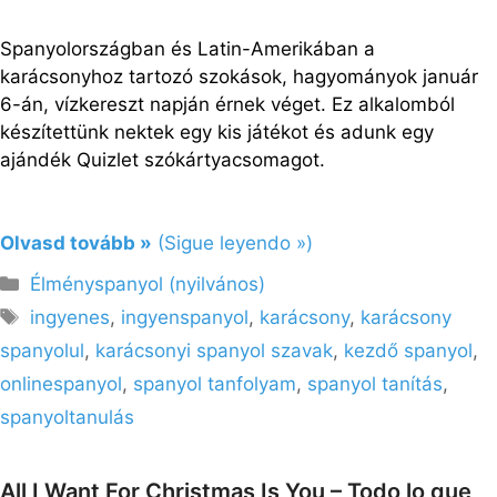
Spanyolországban és Latin-Amerikában a
karácsonyhoz tartozó szokások, hagyományok január
6-án, vízkereszt napján érnek véget. Ez alkalomból
készítettünk nektek egy kis játékot és adunk egy
ajándék Quizlet szókártyacsomagot.
Olvasd tovább »
(Sigue leyendo »)
Kategória
Élményspanyol (nyilvános)
Címkék
ingyenes
,
ingyenspanyol
,
karácsony
,
karácsony
spanyolul
,
karácsonyi spanyol szavak
,
kezdő spanyol
,
onlinespanyol
,
spanyol tanfolyam
,
spanyol tanítás
,
spanyoltanulás
All I Want For Christmas Is You – Todo lo que