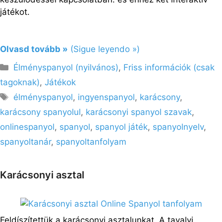
játékot.
Olvasd tovább »
(Sigue leyendo »)
Kategória
Élményspanyol (nyilvános)
,
Friss információk (csak
tagoknak)
,
Játékok
Címkék
élményspanyol
,
ingyenspanyol
,
karácsony
,
karácsony spanyolul
,
karácsonyi spanyol szavak
,
onlinespanyol
,
spanyol
,
spanyol játék
,
spanyolnyelv
,
spanyoltanár
,
spanyoltanfolyam
Karácsonyi asztal
Feldíszítettük a karácsonyi asztalunkat. A tavalyi