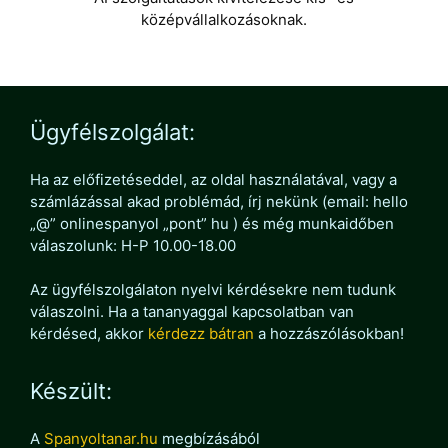
középvállalkozásoknak.
Ügyfélszolgálat:
Ha az előfizetéseddel, az oldal használatával, vagy a
számlázással akad problémád, írj nekünk (email: hello
„@” onlinespanyol „pont” hu ) és még munkaidőben
válaszolunk: H-P 10.00-18.00
Az ügyfélszolgálaton nyelvi kérdésekre nem tudunk
válaszolni. Ha a tananyaggal kapcsolatban van
kérdésed, akkor
kérdezz bátran
a hozzászólásokban!
Készült:
A
Spanyoltanar.hu
megbízásából