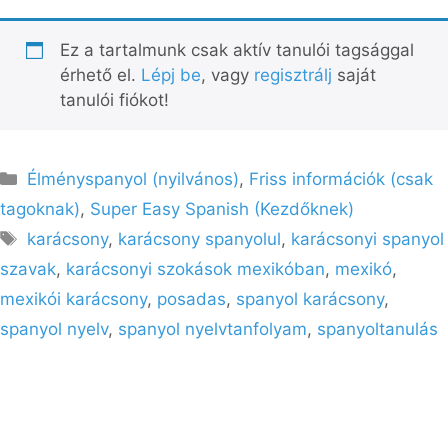
Ez a tartalmunk csak aktív tanulói tagsággal
érhető el.
Lépj be
, vagy
regisztrálj
saját
tanulói fiókot!
Kategória
Élményspanyol (nyilvános)
,
Friss információk (csak
tagoknak)
,
Super Easy Spanish (Kezdőknek)
Címkék
karácsony
,
karácsony spanyolul
,
karácsonyi spanyol
szavak
,
karácsonyi szokások mexikóban
,
mexikó
,
mexikói karácsony
,
posadas
,
spanyol karácsony
,
spanyol nyelv
,
spanyol nyelvtanfolyam
,
spanyoltanulás