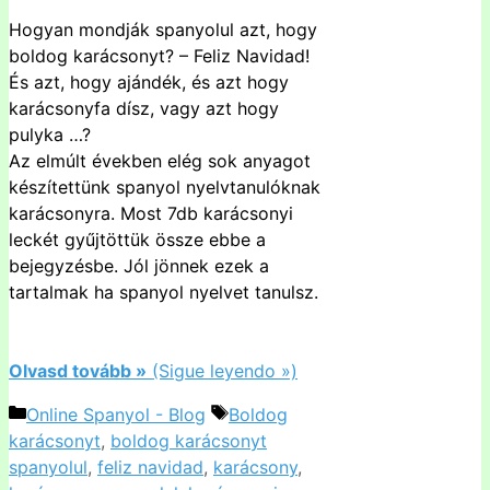
Hogyan mondják spanyolul azt, hogy
boldog karácsonyt? – Feliz Navidad!
És azt, hogy ajándék, és azt hogy
karácsonyfa dísz, vagy azt hogy
pulyka …?
Az elmúlt években elég sok anyagot
készítettünk spanyol nyelvtanulóknak
karácsonyra. Most 7db karácsonyi
leckét gyűjtöttük össze ebbe a
bejegyzésbe. Jól jönnek ezek a
tartalmak ha spanyol nyelvet tanulsz.
Olvasd tovább »
(Sigue leyendo »)
Kategória
Címkék
Online Spanyol - Blog
Boldog
karácsonyt
,
boldog karácsonyt
spanyolul
,
feliz navidad
,
karácsony
,