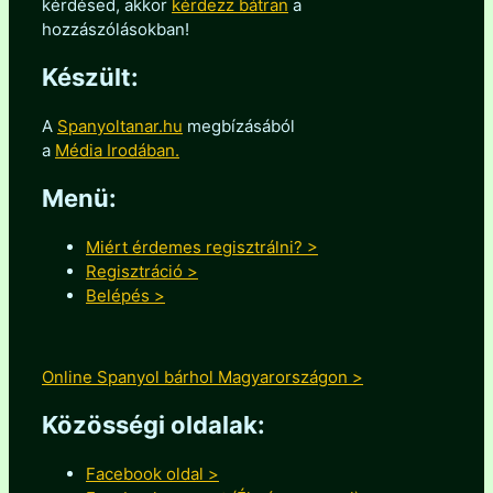
kérdésed, akkor
kérdezz bátran
a
hozzászólásokban!
Készült:
A
Spanyoltanar.hu
megbízásából
a
Média Irodában.
Menü:
Miért érdemes regisztrálni? >
Regisztráció >
Belépés >
Online Spanyol bárhol Magyarországon >
Közösségi oldalak:
Facebook oldal >