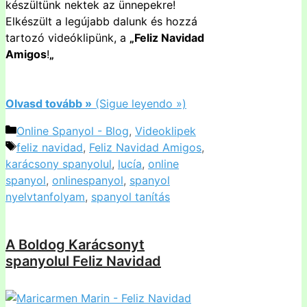
készültünk nektek az ünnepekre!
Elkészült a legújabb dalunk és hozzá
tartozó videóklipünk, a
„Feliz Navidad
Amigos
!
„
Olvasd tovább »
(Sigue leyendo »)
Kategória
Online Spanyol - Blog
,
Videoklipek
Címkék
feliz navidad
,
Feliz Navidad Amigos
,
karácsony spanyolul
,
lucía
,
online
spanyol
,
onlinespanyol
,
spanyol
nyelvtanfolyam
,
spanyol tanítás
A Boldog Karácsonyt
spanyolul Feliz Navidad