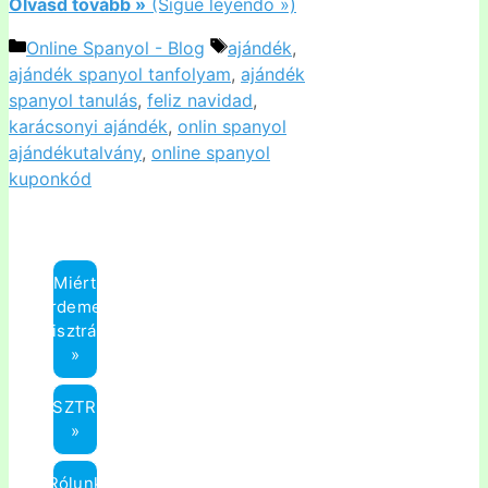
Olvasd tovább »
(Sigue leyendo »)
Kategória
Címkék
Online Spanyol - Blog
ajándék
,
ajándék spanyol tanfolyam
,
ajándék
spanyol tanulás
,
feliz navidad
,
karácsonyi ajándék
,
onlin spanyol
ajándékutalvány
,
online spanyol
kuponkód
Miért
érdemes
regisztrálni?
»
REGISZTRÁCIÓ
»
Rólunk