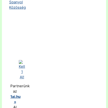
Partnerünk
az
1ai.hu
»
AI