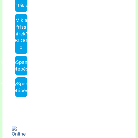
írták »
Mik a
friss
hírek?
(BLOG)
»
OnlineSpanyol.hu
Belépés »
ElmenySpanyol.hu
Belépés »