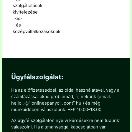
szolgáltatások
kivitelezése
kis-
és
középvállalkozásoknak.
Ügyfélszolgálat:
Ha az előfizetéseddel, az oldal használatával, vagy a
számlázással akad problémád, írj nekünk (email:
hello „@” onlinespanyol „pont” hu ) és még
munkaidőben válaszolunk: H-P 10.00-18.00
Az ügyfélszolgálaton nyelvi kérdésekre nem tudunk
válaszolni. Ha a tananyaggal kapcsolatban van