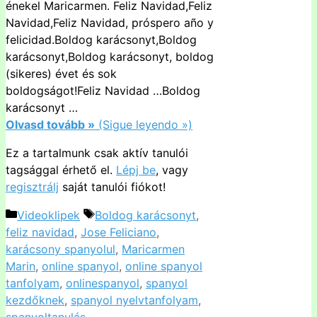
énekel Maricarmen. Feliz Navidad,Feliz
Navidad,Feliz Navidad, próspero año y
felicidad.Boldog karácsonyt,Boldog
karácsonyt,Boldog karácsonyt, boldog
(sikeres) évet és sok
boldogságot!Feliz Navidad …Boldog
karácsonyt …
Olvasd tovább »
(Sigue leyendo »)
Ez a tartalmunk csak aktív tanulói
tagsággal érhető el.
Lépj be
, vagy
regisztrálj
saját tanulói fiókot!
Kategória
Címkék
Videoklipek
Boldog karácsonyt
,
feliz navidad
,
Jose Feliciano
,
karácsony spanyolul
,
Maricarmen
Marin
,
online spanyol
,
online spanyol
tanfolyam
,
onlinespanyol
,
spanyol
kezdőknek
,
spanyol nyelvtanfolyam
,
spanyoltanulás