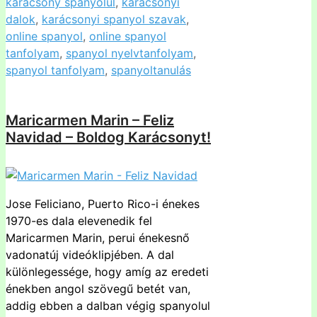
karácsony spanyolul
,
karácsonyi
dalok
,
karácsonyi spanyol szavak
,
online spanyol
,
online spanyol
tanfolyam
,
spanyol nyelvtanfolyam
,
spanyol tanfolyam
,
spanyoltanulás
Maricarmen Marin – Feliz
Navidad – Boldog Karácsonyt!
Jose Feliciano, Puerto Rico-i énekes
1970-es dala elevenedik fel
Maricarmen Marin, perui énekesnő
vadonatúj videóklipjében. A dal
különlegessége, hogy amíg az eredeti
énekben angol szövegű betét van,
addig ebben a dalban végig spanyolul