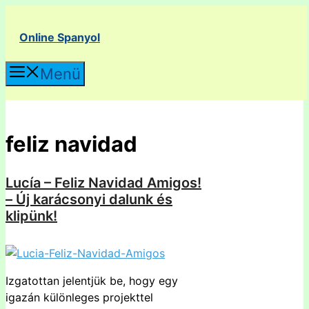
Kilépés
a
Online Spanyol
tartalomba
Menü
feliz navidad
Lucía – Feliz Navidad Amigos!
– Új karácsonyi dalunk és
klipünk!
Izgatottan jelentjük be, hogy egy
igazán különleges projekttel