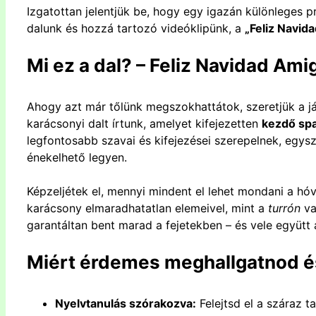
Izgatottan jelentjük be, hogy egy igazán különleges p
dalunk és hozzá tartozó videóklipünk, a
„
Feliz
Navida
Mi
ez a dal?
–
Feliz
Navidad
Ami
Ahogy azt már tőlünk megszokhattátok, szeretjük a j
karácsonyi dalt írtunk, amelyet kifejezetten
kezdő sp
legfontosabb szavai és kifejezései szerepelnek, egy
énekelhető legyen.
Képzeljétek
el
, mennyi mindent
el
lehet mondani a hóva
karácsony elmaradhatatlan elemeivel, mint a
turrón
va
garantáltan bent marad a fejetekben – és vele együtt 
Miért érdemes meghallgatnod 
Nyelvtanulás szórakozva:
Felejtsd
el
a száraz t