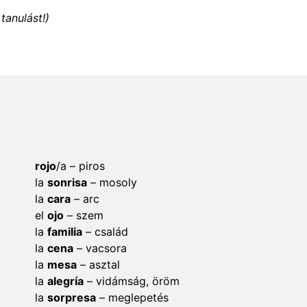
tanulást!)
rojo
/a – piros
la
sonrisa
– mosoly
la
cara
– arc
el
ojo
– szem
la
familia
– család
la
cena
– vacsora
la
mesa
– asztal
la
alegría
– vidámság, öröm
la
sorpresa
– meglepetés