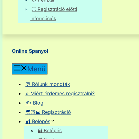
ⓘ Regisztráció előtti
információk
Online Spanyol
Menü
💬 Rólunk mondták
⭐ Miért érdemes regisztrálni?
✍️ Blog
🧑🏻‍💻 Regisztráció
🔐 Belépés
🔐 Belépés