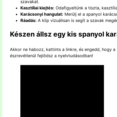
szavakat.
Kasztíliai kiejtés:
Odafigyeltünk a tiszta, kasztíli
Karácsonyi hangulat:
Merülj
el
a spanyol karácso
Ráadás:
A klip vizuálisan is segít a szavak meg
Készen állsz egy kis spanyol ka
Akkor ne habozz, kattints a linkre, és engedd, hogy a
észrevétlenül fejlődsz a nyelvtudásodban!