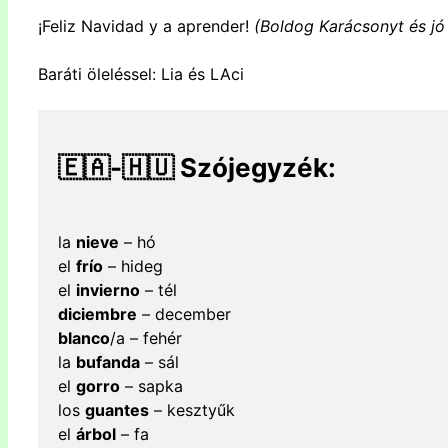
¡
Feliz
Navidad
y
a
aprender
!
(Boldog Karácsonyt és jó 
Baráti öleléssel: Lia és LAci
🇪🇦-🇭🇺 Szójegyzék:
la
nieve
– hó
el
frío
– hideg
el
invierno
– tél
diciembre
– december
blanco
/a – fehér
la
bufanda
– sál
el
gorro
– sapka
los
guantes
– kesztyűk
el
árbol
– fa