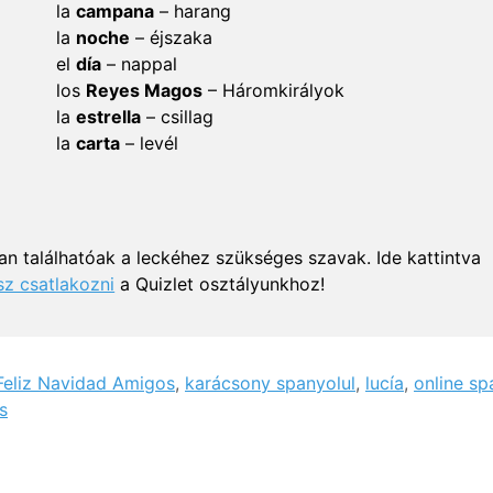
la
campana
– harang
la
noche
– éjszaka
el
día
– nappal
los
Reyes
Magos
– Háromkirályok
la
estrella
– csillag
la
carta
– levél
n találhatóak a leckéhez szükséges szavak. Ide kattintva
z csatlakozni
a Quizlet osztályunkhoz!
Feliz Navidad Amigos
,
karácsony spanyolul
,
lucía
,
online sp
s