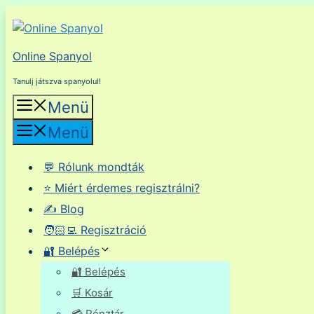
Kilépés
a
tartalomba
Online Spanyol
Tanulj játszva spanyolul!
Menü
Menü
💬 Rólunk mondták
⭐ Miért érdemes regisztrálni?
✍️ Blog
🧑🏻‍💻 Regisztráció
🔐 Belépés
🔐 Belépés
🛒 Kosár
💳 Pénztár