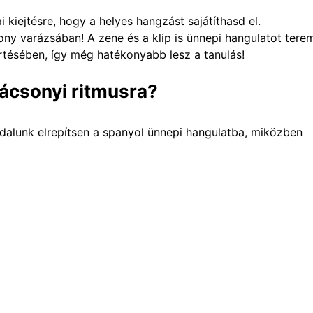
ai kiejtésre, hogy a helyes hangzást sajátíthasd
el
.
ny varázsában! A zene és a klip is ünnepi hangulatot terem
értésében, így még hatékonyabb lesz a tanulás!
rácsonyi ritmusra?
 dalunk elrepítsen a spanyol ünnepi hangulatba, miközben