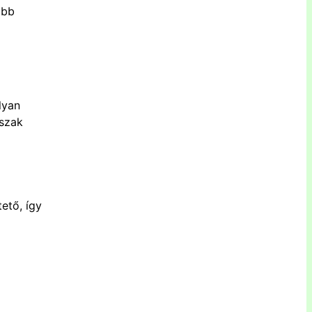
abb
lyan
őszak
ető, így