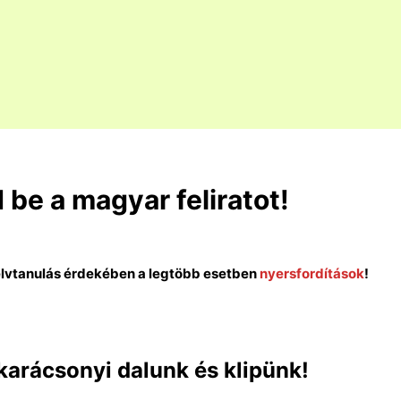
d be a magyar feliratot!
elvtanulás érdekében a legtöbb esetben
nyersfordítások
!
 karácsonyi dalunk és klipünk!