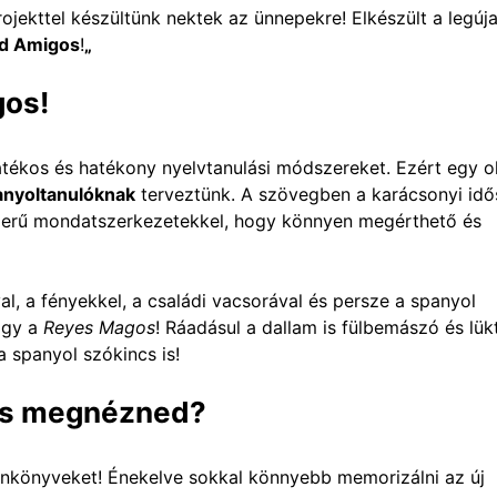
rojekttel készültünk nektek az ünnepekre! Elkészült a legúj
d
Amigos
!
„
gos
!
átékos és hatékony nyelvtanulási módszereket. Ezért egy o
anyoltanulóknak
terveztünk. A szövegben a karácsonyi id
szerű mondatszerkezetekkel, hogy könnyen megérthető és
l, a fényekkel, a családi vacsorával és persze a spanyol
gy a
Reyes
Magos
! Ráadásul a dallam is fülbemászó és lükt
a spanyol szókincs is!
és megnézned?
ankönyveket! Énekelve sokkal könnyebb memorizálni az új