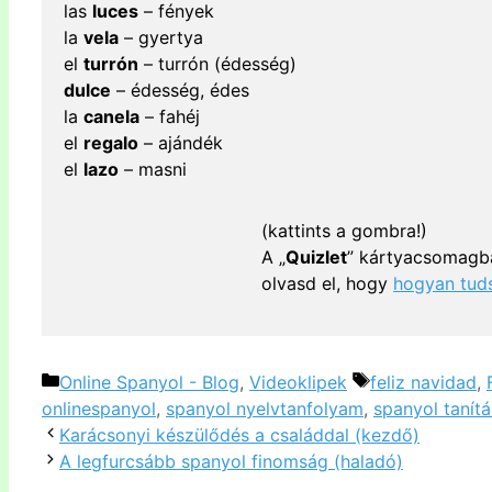
las
luces
– fények
la
vela
– gyertya
el
turrón
– turrón (édesség)
dulce
– édesség, édes
la
canela
– fahéj
el
regalo
– ajándék
el
lazo
– masni
(kattints a gombra!)
A „
Quizlet
” kártyacsomagba
olvasd el, hogy
hogyan tuds
Kategória
Címkék
Online Spanyol - Blog
,
Videoklipek
feliz navidad
,
onlinespanyol
,
spanyol nyelvtanfolyam
,
spanyol tanítá
Karácsonyi készülődés a családdal (kezdő)
A legfurcsább spanyol finomság (haladó)