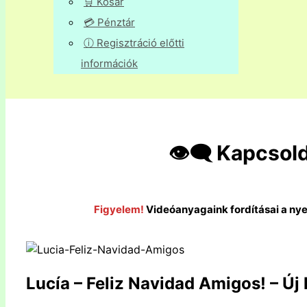
🛒 Kosár
💳 Pénztár
ⓘ Regisztráció előtti
információk
👁️‍🗨️ Kapcsol
Figyelem!
Videóanyagaink fordításai a ny
Lucía – Feliz Navidad Amigos! – Új