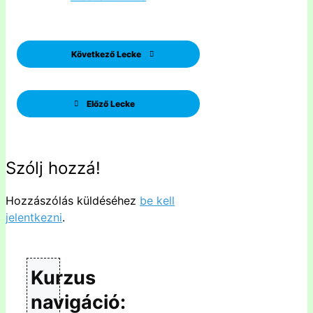
Következő Lecke
Előző Lecke
Szólj hozzá!
Hozzászólás küldéséhez
be kell
jelentkezni
.
Kurzus
navigáció: