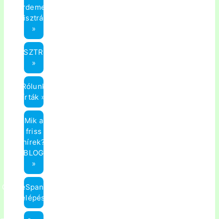
érdemes
A 30
legfontosabb
regisztrálni?
mondat az
»
állásinterjún,
vagy az új
munkahelyen
REGISZTRÁCIÓ
»
A 30
legfontosabb
mondat
Rólunk
útbaigazítás
írták »
kéréséhez
Mik a
friss
hírek?
(BLOG)
»
OnlineSpanyol.hu
Belépés »