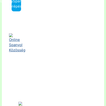
ElmenySpanyol.hu
Belépés »