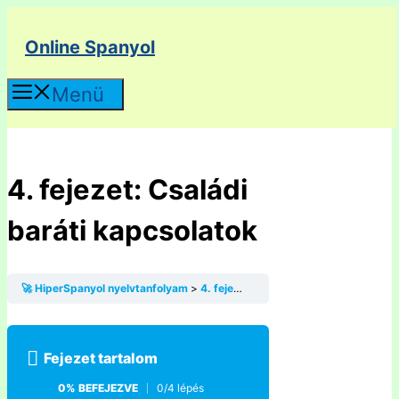
Kilépés
a
Online Spanyol
tartalomba
Menü
4. fejezet: Családi
baráti kapcsolatok
🚀 HiperSpanyol nyelvtanfolyam
4. fejezet: Családi baráti kapcsolatok
Fejezet tartalom
0% BEFEJEZVE
0/4 lépés