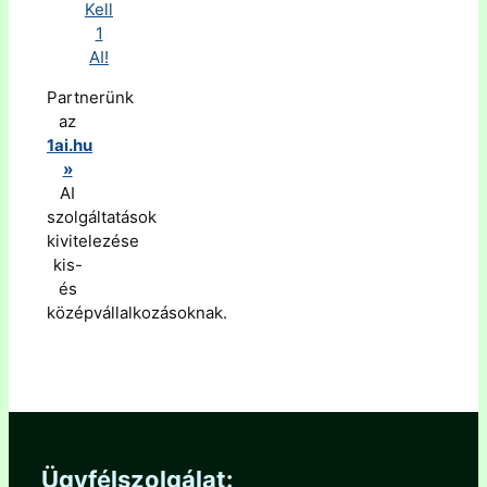
Partnerünk
az
1ai.hu
»
AI
szolgáltatások
kivitelezése
kis-
és
középvállalkozásoknak.
Ügyfélszolgálat: