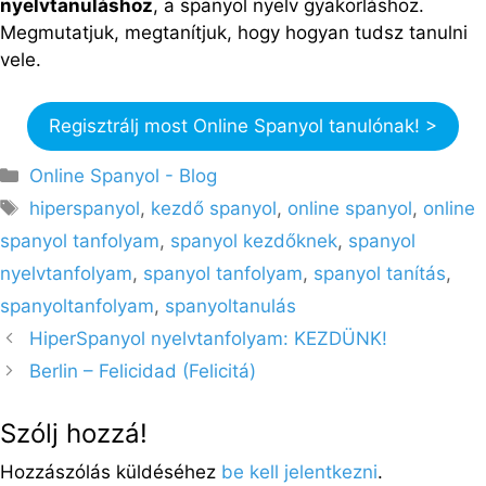
nyelvtanuláshoz
, a spanyol nyelv gyakorláshoz.
Megmutatjuk, megtanítjuk, hogy hogyan tudsz tanulni
vele.
Regisztrálj most Online Spanyol tanulónak! >
Kategória
Online Spanyol - Blog
Címkék
hiperspanyol
,
kezdő spanyol
,
online spanyol
,
online
spanyol tanfolyam
,
spanyol kezdőknek
,
spanyol
nyelvtanfolyam
,
spanyol tanfolyam
,
spanyol tanítás
,
spanyoltanfolyam
,
spanyoltanulás
HiperSpanyol nyelvtanfolyam: KEZDÜNK!
Berlin – Felicidad (Felicitá)
Szólj hozzá!
Hozzászólás küldéséhez
be kell jelentkezni
.