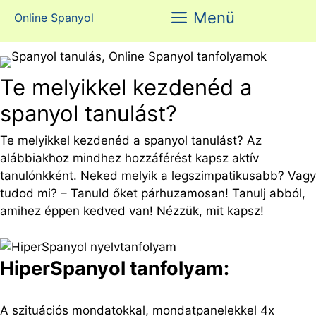
Kilépés
Menü
Online Spanyol
a
tartalomba
Te melyikkel kezdenéd a
spanyol tanulást?
Te melyikkel kezdenéd a spanyol tanulást? Az
alábbiakhoz mindhez hozzáférést kapsz aktív
tanulónkként. Neked melyik a legszimpatikusabb? Vagy
tudod mi? – Tanuld őket párhuzamosan! Tanulj abból,
amihez éppen kedved van! Nézzük, mit kapsz!
HiperSpanyol tanfolyam:
A szituációs mondatokkal, mondatpanelekkel 4x