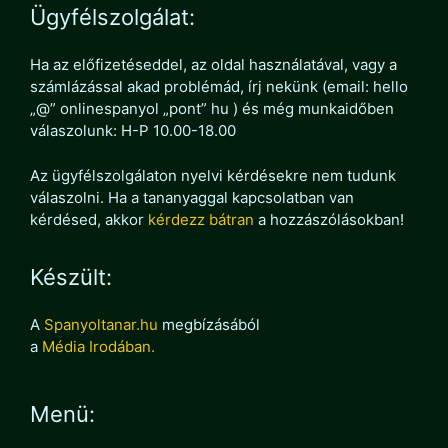
Ügyfélszolgálat:
Ha az előfizetéseddel, az oldal használatával, vagy a
számlázással akad problémád, írj nekünk (email: hello
„@” onlinespanyol „pont” hu ) és még munkaidőben
válaszolunk: H-P 10.00-18.00
Az ügyfélszolgálaton nyelvi kérdésekre nem tudunk
válaszolni. Ha a tananyaggal kapcsolatban van
kérdésed, akkor
kérdezz bátran
a hozzászólásokban!
Készült:
A
Spanyoltanar.hu
megbízásából
a
Média Irodában.
Menü: