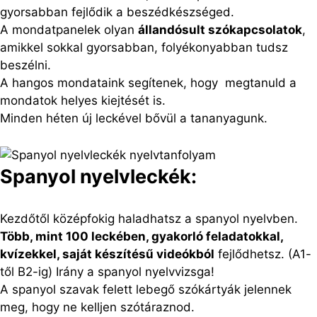
gyorsabban fejlődik a beszédkészséged.
A mondatpanelek olyan
állandósult szókapcsolatok
,
amikkel sokkal gyorsabban, folyékonyabban tudsz
beszélni.
A hangos mondataink segítenek, hogy megtanuld a
mondatok helyes kiejtését is.
Minden héten új leckével bővül a tananyagunk.
Spanyol nyelvleckék:
Kezdőtől középfokig haladhatsz a spanyol nyelvben.
Több, mint 100 leckében, gyakorló feladatokkal,
kvízekkel, saját készítésű videókból
fejlődhetsz. (A1-
től B2-ig) Irány a spanyol nyelvvizsga!
A spanyol szavak felett lebegő szókártyák jelennek
meg, hogy ne kelljen szótáraznod.