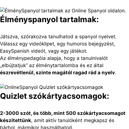
Élményspanyol tartalmak:
Játszva, szórakozva tanulhatod a spanyol nyelvet.
Válassz egy videóklipet, egy humoros bejegyzést,
EasySpanish videót, vagy egy játékot.
Az élménypedagóia alapja, hogy a tanulnivalót
„elbújtatjuk” az élménytartalomba és ez által
észrevétlenül, szinte magától ragad rád a nyelv
.
Quizlet szókártyacsomagok:
2-3000 szót, és több, mint 500 szókártyacsomagot
készítettünk
, amit aktív tanulóként megkapsz és
bárhol, mármikor használhatod.