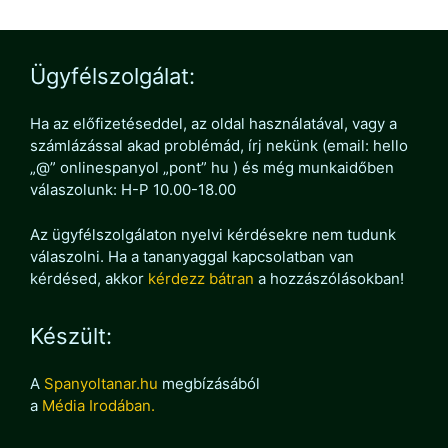
Ügyfélszolgálat:
Ha az előfizetéseddel, az oldal használatával, vagy a
számlázással akad problémád, írj nekünk (email: hello
„@” onlinespanyol „pont” hu ) és még munkaidőben
válaszolunk: H-P 10.00-18.00
Az ügyfélszolgálaton nyelvi kérdésekre nem tudunk
válaszolni. Ha a tananyaggal kapcsolatban van
kérdésed, akkor
kérdezz bátran
a hozzászólásokban!
Készült:
A
Spanyoltanar.hu
megbízásából
a
Média Irodában.