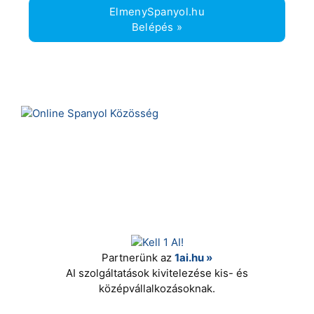
ElmenySpanyol.hu
Belépés »
Partnerünk az
1ai.hu »
AI szolgáltatások kivitelezése kis- és
középvállalkozásoknak.