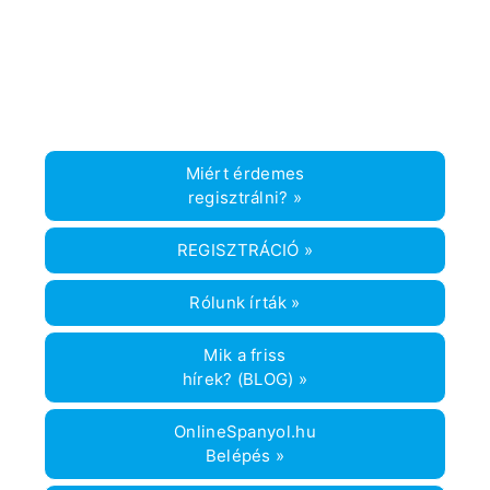
spanyolul
,
pipázás
,
spanyol mondatelemzés
,
spanyol
tanítás
,
spanyol tanulás
Miért érdemes
regisztrálni? »
REGISZTRÁCIÓ »
Rólunk írták »
Mik a friss
hírek? (BLOG) »
OnlineSpanyol.hu
Belépés »