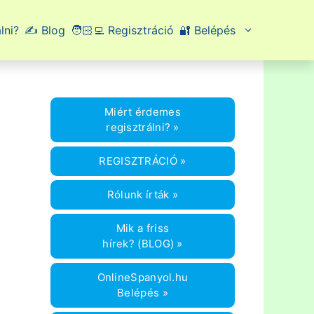
lni?
✍️ Blog
🧑🏻‍💻 Regisztráció
🔐 Belépés
Miért érdemes
regisztrálni? »
REGISZTRÁCIÓ »
Rólunk írták »
Mik a friss
hírek? (BLOG) »
OnlineSpanyol.hu
Belépés »