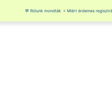
💬 Rólunk mondták
⭐ Miért érdemes regisztrá
vet
s már
ine
is
rténet.