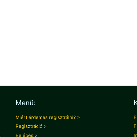
ilveszter
,
Menü:
K
Miért érdemes regisztrálni? >
F
k
Regisztráció >
F
Belépés >
I