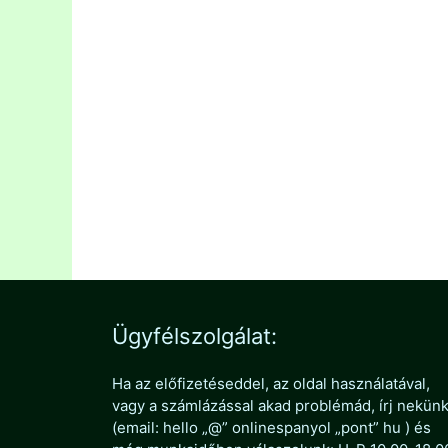
Olvasd tovább »
(Sigue leyendo »)
Kategória
Élményspanyol (nyilvános)
Címkék
boldog új évet
,
online spanyol
,
spanyol tanítás
,
spanyoltanár
,
spanyoltanfolyam
,
spanyoltanítás
,
sz
új év
Ügyfélszolgálat:
Ha az előfizetéseddel, az oldal használatával,
vagy a számlázással akad problémád, írj nekün
(email: hello „@” onlinespanyol „pont” hu ) és