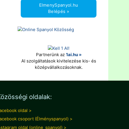
ElmenySpanyol.hu
Belépés »
Partnerünk az
1ai.hu »
AI szolgáltatások kivitelezése kis- és
középvállalkozásoknak.
özösségi oldalak:
acebook oldal >
acebook csoport (Élményspanyol) >
nstagram oldal (online_spanyol) >