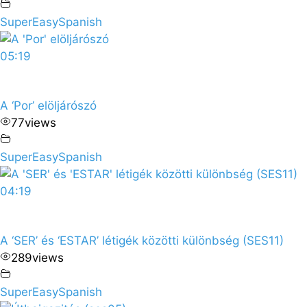
SuperEasySpanish
05:19
A ‘Por’ elöljárószó
77
views
SuperEasySpanish
04:19
A ‘SER’ és ‘ESTAR’ létigék közötti különbség (SES11)
289
views
SuperEasySpanish