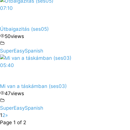
07:10
Útbaigazitás (ses05)
50
views
SuperEasySpanish
05:40
Mi van a táskámban (ses03)
47
views
SuperEasySpanish
1
2
»
Page 1 of 2