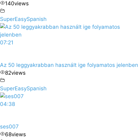
140
views
SuperEasySpanish
07:21
Az 50 leggyakrabban használt ige folyamatos jelenben
82
views
SuperEasySpanish
04:38
ses007
68
views