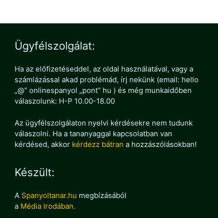
Ügyfélszolgálat:
Ha az előfizetéseddel, az oldal használatával, vagy a
számlázással akad problémád, írj nekünk (email: hello
„@” onlinespanyol „pont” hu ) és még munkaidőben
válaszolunk: H-P 10.00-18.00
Az ügyfélszolgálaton nyelvi kérdésekre nem tudunk
válaszolni. Ha a tananyaggal kapcsolatban van
kérdésed, akkor
kérdezz bátran
a hozzászólásokban!
Készült:
A
Spanyoltanar.hu
megbízásából
a
Média Irodában.