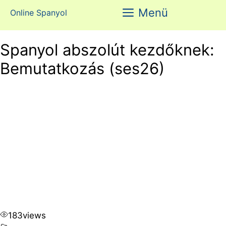
Kilépés
Menü
Online Spanyol
a
tartalomba
Spanyol abszolút kezdőknek:
Bemutatkozás (ses26)
183
views