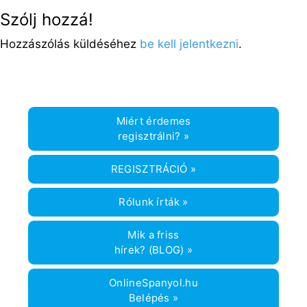
Szólj hozzá!
Hozzászólás küldéséhez
be kell jelentkezni
.
Miért érdemes
regisztrálni? »
REGISZTRÁCIÓ »
Rólunk írták »
Mik a friss
hírek? (BLOG) »
OnlineSpanyol.hu
Belépés »