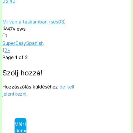
05:40
Mi van a táskámban (ses03)
47
views
SuperEasySpanish
1
2
»
Page 1 of 2
Szólj hozzá!
Hozzászólás küldéséhez
be kell
jelentkezni
.
Miért
érdemes