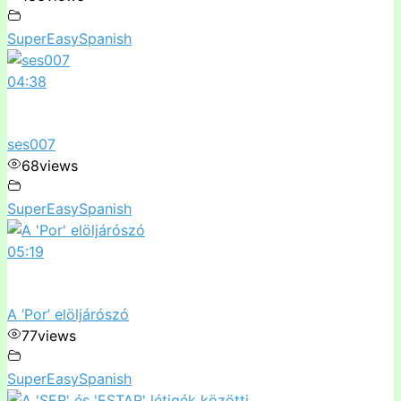
SuperEasySpanish
04:38
ses007
68
views
SuperEasySpanish
05:19
A ‘Por’ elöljárószó
77
views
SuperEasySpanish