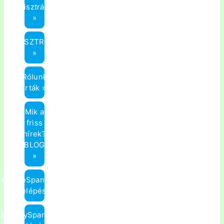
regisztrálni?
»
REGISZTRÁCIÓ
»
Rólunk
írták »
Mik a
friss
hírek?
(BLOG)
»
OnlineSpanyol.hu
Belépés »
ElmenySpanyol.hu