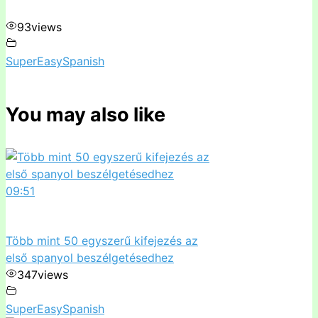
93
views
SuperEasySpanish
You may also like
09:51
Több mint 50 egyszerű kifejezés az
első spanyol beszélgetésedhez
347
views
SuperEasySpanish