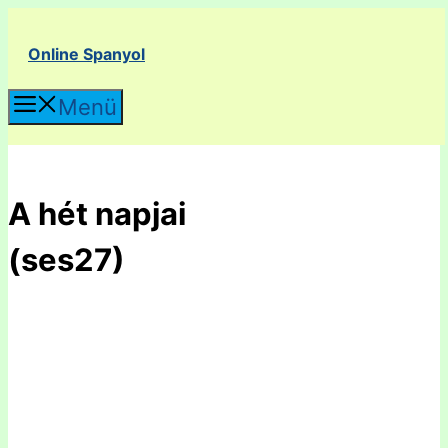
Kilépés
a
Online Spanyol
tartalomba
Menü
A hét napjai
(ses27)