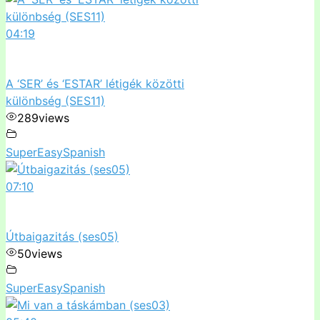
04:19
A ‘SER’ és ‘ESTAR’ létigék közötti
különbség (SES11)
289
views
SuperEasySpanish
07:10
Útbaigazitás (ses05)
50
views
SuperEasySpanish