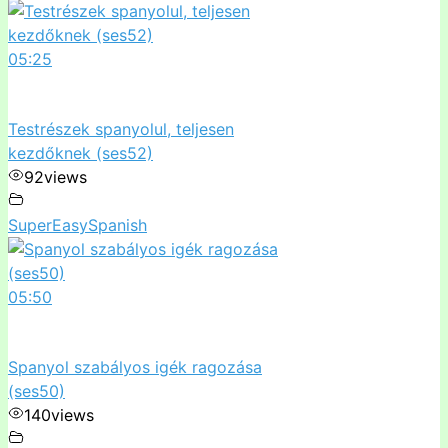
05:25
Testrészek spanyolul, teljesen
kezdőknek (ses52)
92
views
SuperEasySpanish
05:50
Spanyol szabályos igék ragozása
(ses50)
140
views