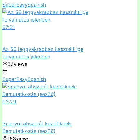
SuperEasySpanish
07:21
Az 50 leggyakrabban használt ige
folyamatos jelenben
82
views
SuperEasySpanish
03:29
Spanyol abszolút kezdőknek:
Bemutatkozás (ses26)
183
views