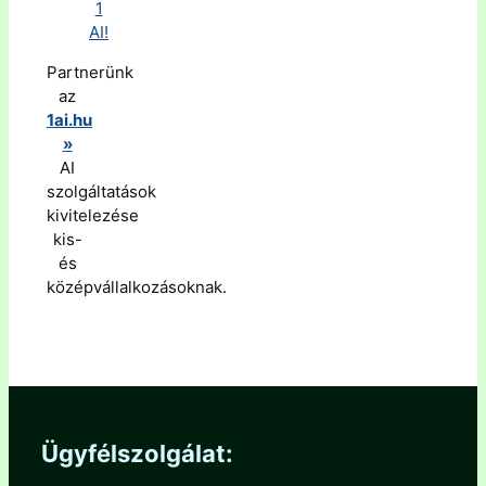
Partnerünk
az
1ai.hu
»
AI
szolgáltatások
kivitelezése
kis-
és
középvállalkozásoknak.
Ügyfélszolgálat: