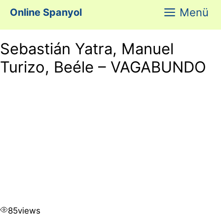
Kilépés
Menü
Online Spanyol
a
tartalomba
Sebastián Yatra, Manuel
Turizo, Beéle – VAGABUNDO
85
views