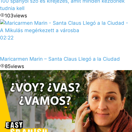
100 spanyol szó és kifejezés, amit minden kezdőnek
tudnia kell
103
views
02:22
Maricarmen Marin – Santa Claus Llegó a la Ciudad
85
views