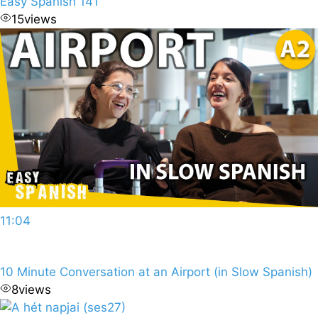
Easy Spanish 141
15
views
11:04
10 Minute Conversation at an Airport (in Slow Spanish)
8
views