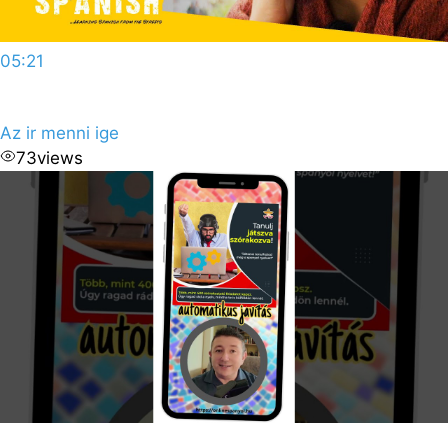
05:21
Az ir menni ige
73
views