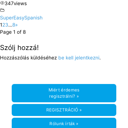
347
views
SuperEasySpanish
1
2
3
…
8
»
Page 1 of 8
Szólj hozzá!
Hozzászólás küldéséhez
be kell jelentkezni
.
Miért érdemes
regisztrálni? »
REGISZTRÁCIÓ »
Rólunk írták »