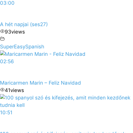
03:00
A hét napjai (ses27)
93
views
SuperEasySpanish
02:56
Maricarmen Marin – Feliz Navidad
41
views
10:51