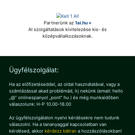
Partnerünk az
1ai.hu »
AI szolgáltatások kivitelezése kis- és
középvállalkozásoknak.
Ügyfélszolgálat:
Ha az előfizetéseddel, az oldal használatával, vagy a
számlázással akad problémád, írj nekünk (email: hello
„@” onlinespanyol „pont” hu ) és még munkaidőben
válaszolunk: H-P 10.00-18.00
Az ügyfélszolgálaton nyelvi kérdésekre nem tudunk
válaszolni. Ha a tananyaggal kapcsolatban van
kérdésed, akkor
kérdezz bátran
a hozzászólásokban!