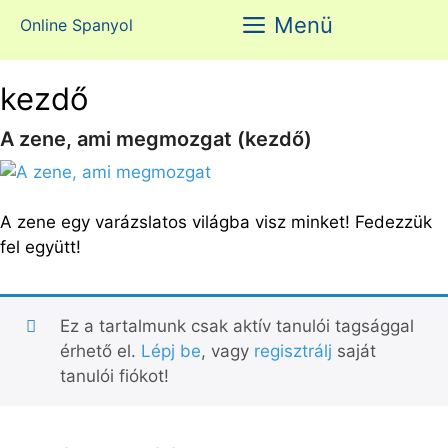
Kilépés
Menü
Online Spanyol
a
tartalomba
kezdő
A zene, ami megmozgat (kezdő)
A zene egy varázslatos világba visz minket! Fedezzük
fel együtt!
Ez a tartalmunk csak aktív tanulói tagsággal
érhető el.
Lépj be
, vagy
regisztrálj
saját
tanulói fiókot!