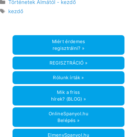
Kategória
Történetek Almától - kezdő
Címkék
kezdő
Miért érdemes
regisztrálni? »
REGISZTRÁCIÓ »
Rólunk írták »
Mik a friss
hírek? (BLOG) »
OnlineSpanyol.hu
Belépés »
ElmenySpanyol.hu