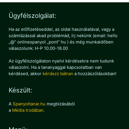
Ügyfélszolgálat:
Ha az előfizetéseddel, az oldal használatával, vagy a
számlázással akad problémád, írj nekünk (email: hello
„@” onlinespanyol „pont” hu ) és még munkaidőben
válaszolunk: H-P 10.00-18.00
Az ügyfélszolgálaton nyelvi kérdésekre nem tudunk
válaszolni. Ha a tananyaggal kapcsolatban van
kérdésed, akkor
kérdezz bátran
a hozzászólásokban!
Készült:
A
Spanyoltanar.hu
megbízásából
a
Média Irodában.