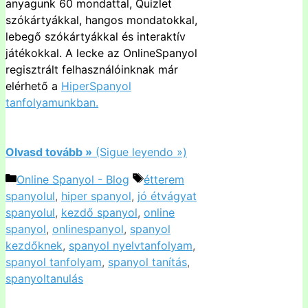
anyagunk 60 mondattal, Quizlet
szókártyákkal, hangos mondatokkal,
lebegő szókártyákkal és interaktív
játékokkal. A lecke az OnlineSpanyol
regisztrált felhasználóinknak már
elérhető a
HiperSpanyol
tanfolyamunkban.
Olvasd tovább »
(Sigue leyendo »)
Kategória
Címkék
Online Spanyol - Blog
étterem
spanyolul
,
hiper spanyol
,
jó étvágyat
spanyolul
,
kezdő spanyol
,
online
spanyol
,
onlinespanyol
,
spanyol
kezdőknek
,
spanyol nyelvtanfolyam
,
spanyol tanfolyam
,
spanyol tanítás
,
spanyoltanulás