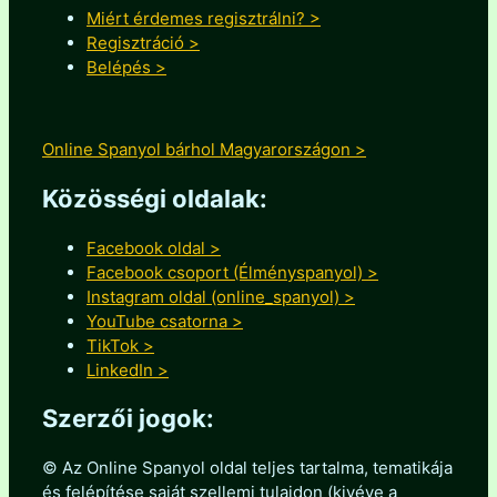
Miért érdemes regisztrálni? >
Regisztráció >
Belépés >
Online Spanyol bárhol Magyarországon >
Közösségi oldalak:
Facebook oldal >
Facebook csoport (Élményspanyol) >
Instagram oldal (online_spanyol) >
YouTube csatorna >
TikTok >
LinkedIn >
Szerzői jogok:
© Az Online Spanyol oldal teljes tartalma, tematikája
és felépítése saját szellemi tulajdon (kivéve a