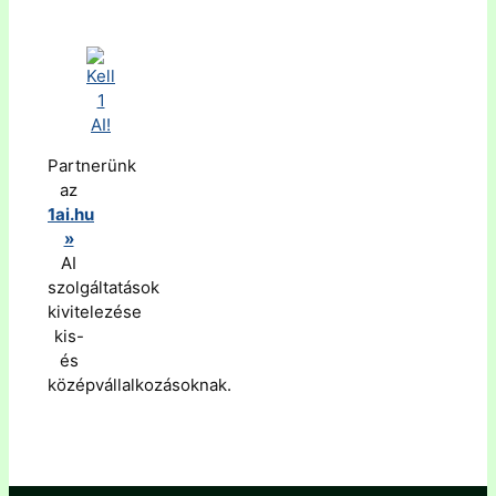
Partnerünk
az
1ai.hu
»
AI
szolgáltatások
kivitelezése
kis-
és
középvállalkozásoknak.