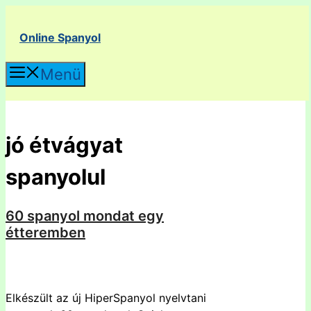
Kilépés
a
Online Spanyol
tartalomba
Menü
jó étvágyat
spanyolul
60 spanyol mondat egy
étteremben
Elkészült az új HiperSpanyol nyelvtani