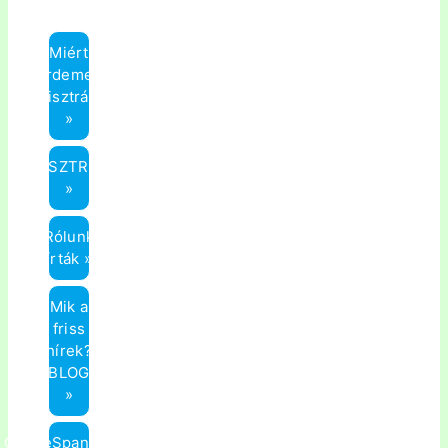
Miért
érdemes
regisztrálni?
»
REGISZTRÁCIÓ
»
Rólunk
írták »
Mik a
friss
hírek?
(BLOG)
»
OnlineSpanyol.hu