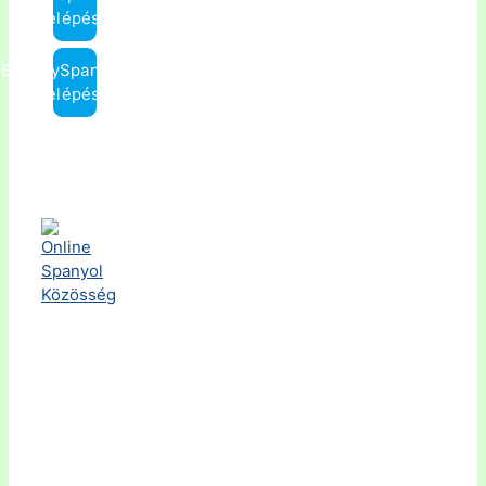
Belépés »
ElmenySpanyol.hu
Belépés »