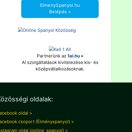
ElmenySpanyol.hu
Belépés »
Partnerünk az
1ai.hu »
AI szolgáltatások kivitelezése kis- és
középvállalkozásoknak.
özösségi oldalak:
acebook oldal >
acebook csoport (Élményspanyol) >
nstagram oldal (online_spanyol) >