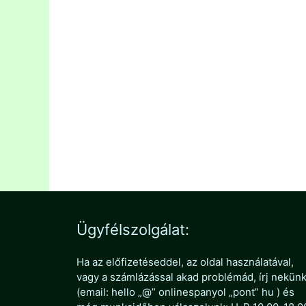
Ez a tartalmunk csak aktív tanulói
tagsággal érhető el.
Lépj be
, vagy
regisztrálj
saját tanulói fiókot!
Kategória
Szituációk Almától
Címkék
foglalás
,
hotel
,
recepció
,
szállás
Ügyfélszolgálat:
Ha az előfizetéseddel, az oldal használatával,
vagy a számlázással akad problémád, írj nekün
(email: hello „@” onlinespanyol „pont” hu ) és