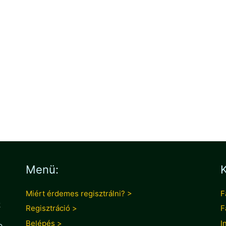
Menü:
K
Miért érdemes regisztrálni? >
F
k
Regisztráció >
F
Belépés >
I