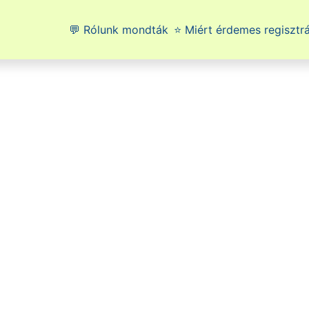
💬 Rólunk mondták
⭐ Miért érdemes regisztrá
or a