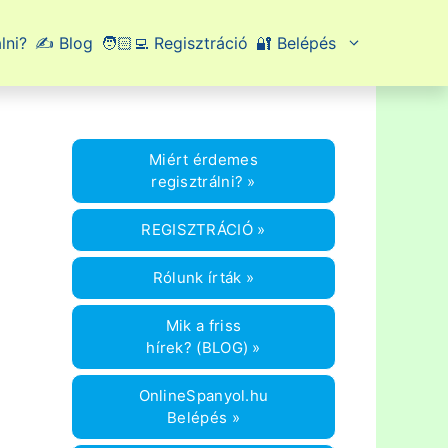
lni?
✍️ Blog
🧑🏻‍💻 Regisztráció
🔐 Belépés
Miért érdemes
regisztrálni? »
REGISZTRÁCIÓ »
Rólunk írták »
Mik a friss
hírek? (BLOG) »
OnlineSpanyol.hu
Belépés »