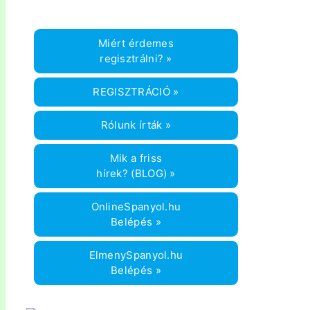
Miért érdemes
regisztrálni? »
REGISZTRÁCIÓ »
Rólunk írták »
Mik a friss
hírek? (BLOG) »
OnlineSpanyol.hu
Belépés »
ElmenySpanyol.hu
Belépés »