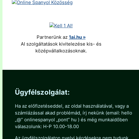
Partnerünk az
1ai.hu »
AI szolgáltatások kivitelezése kis- és
középvállalkozásoknak.
Ügyfélszolgálat:
Ha az előfizetéseddel, az oldal használatával, vagy a
számlázással akad problémád, írj nekünk (email: hello
„@” onlinespanyol „pont” hu ) és még munkaidőben
válaszolunk: H-P 10.00-18.00
Az ügyfélszolgálaton nyelvi kérdésekre nem tudunk