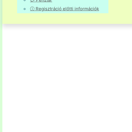
ⓘ Regisztráció előtti információk
Két új videó a fedélzeten és egy ré
várt technikai javítás. Turbó fokoz
kapcsolt az OnlineSpanyol oldal! 🚀
Tudjátok jól, nálunk az élményalapú tanulás az első. A
célunk az, hogy akkor és úgy spanyolozzatok, ahogy 