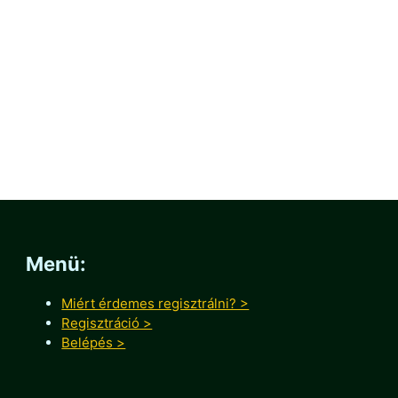
Menü:
Miért érdemes regisztrálni? >
Regisztráció >
Belépés >