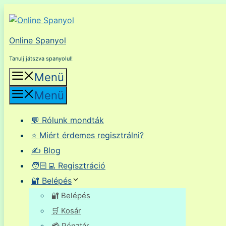
Kilépés
a
tartalomba
Online Spanyol
Tanulj játszva spanyolul!
Menü
Menü
💬 Rólunk mondták
⭐ Miért érdemes regisztrálni?
✍️ Blog
🧑🏻‍💻 Regisztráció
🔐 Belépés
🔐 Belépés
🛒 Kosár
💳 Pénztár