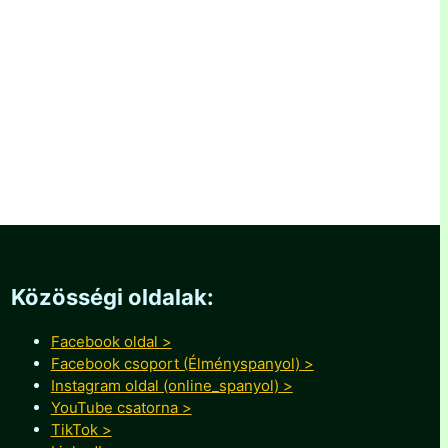
Közösségi oldalak:
Facebook oldal >
Facebook csoport (Élményspanyol) >
Instagram oldal (online_spanyol) >
YouTube csatorna >
TikTok >