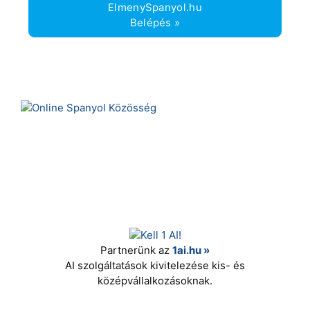
ElmenySpanyol.hu
Belépés »
Partnerünk az
1ai.hu »
AI szolgáltatások kivitelezése kis- és
középvállalkozásoknak.