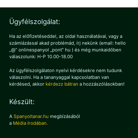
Ügyfélszolgálat:
Ha az előfizetéseddel, az oldal használatával, vagy a
számlázással akad problémád, írj nekünk (email: hello
„@” onlinespanyol „pont” hu ) és még munkaidőben
válaszolunk: H-P 10.00-18.00
Az ügyfélszolgálaton nyelvi kérdésekre nem tudunk
válaszolni. Ha a tananyaggal kapcsolatban van
kérdésed, akkor
kérdezz bátran
a hozzászólásokban!
Készült:
A
Spanyoltanar.hu
megbízásából
a
Média Irodában.