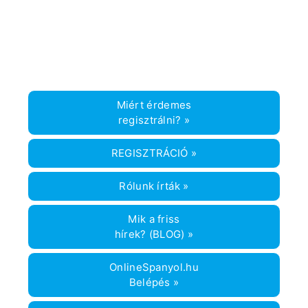
Címkék
anyák napi szójegyzék
,
anyák napja
,
Día de la
Madre
,
onlinespanyol
,
spanyol nyeltanítás
Miért érdemes
regisztrálni? »
REGISZTRÁCIÓ »
Rólunk írták »
Mik a friss
hírek? (BLOG) »
OnlineSpanyol.hu
Belépés »