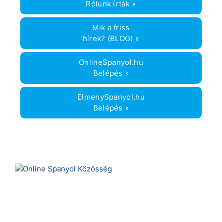
Rólunk írták »
Mik a friss
hírek? (BLOG) »
OnlineSpanyol.hu
Belépés »
ElmenySpanyol.hu
Belépés »