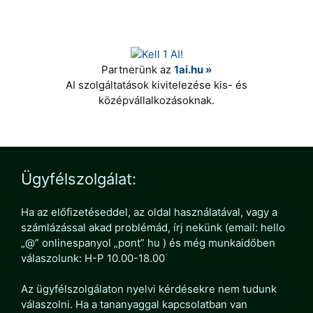
Partnerünk az
1ai.hu »
AI szolgáltatások kivitelezése kis- és
középvállalkozásoknak.
Ügyfélszolgálat:
Ha az előfizetéseddel, az oldal használatával, vagy a
számlázással akad problémád, írj nekünk (email: hello
„@” onlinespanyol „pont” hu ) és még munkaidőben
válaszolunk: H-P 10.00-18.00
Az ügyfélszolgálaton nyelvi kérdésekre nem tudunk
válaszolni. Ha a tananyaggal kapcsolatban van