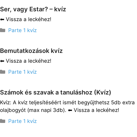
Ser, vagy Estar? – kvíz
⬅︎ Vissza a leckéhez!
Kategória
Parte 1 kvíz
Bemutatkozások kvíz
⬅︎ Vissza a leckéhez!
Kategória
Parte 1 kvíz
Számok és szavak a tanuláshoz (Kvíz)
Kvíz: A kvíz teljesítéséért ismét begyűjthetsz 5db extra
olajbogyót (max napi 3db). ⬅︎ Vissza a leckéhez!
Kategória
Parte 1 kvíz