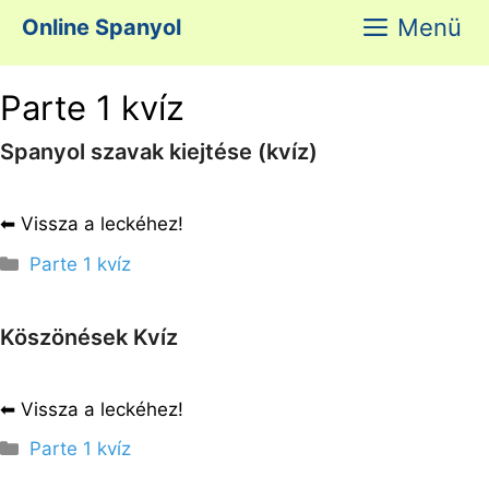
Kilépés
Menü
Online Spanyol
a
tartalomba
Parte 1 kvíz
Spanyol szavak kiejtése (kvíz)
⬅︎ Vissza a leckéhez!
Kategória
Parte 1 kvíz
Köszönések Kvíz
⬅︎ Vissza a leckéhez!
Kategória
Parte 1 kvíz