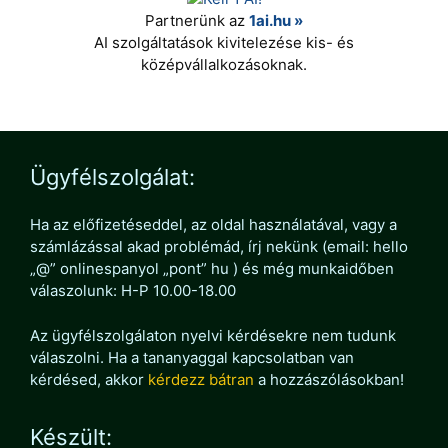
Partnerünk az
1ai.hu »
AI szolgáltatások kivitelezése kis- és
középvállalkozásoknak.
Ügyfélszolgálat:
Ha az előfizetéseddel, az oldal használatával, vagy a
számlázással akad problémád, írj nekünk (email: hello
„@” onlinespanyol „pont” hu ) és még munkaidőben
válaszolunk: H-P 10.00-18.00
Az ügyfélszolgálaton nyelvi kérdésekre nem tudunk
válaszolni. Ha a tananyaggal kapcsolatban van
kérdésed, akkor
kérdezz bátran
a hozzászólásokban!
Készült: