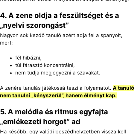
4. A zene oldja a feszültséget és a
„nyelvi szorongást”
Nagyon sok kezdő tanuló azért adja fel a spanyolt,
mert:
fél hibázni,
túl fárasztó koncentrálni,
nem tudja megjegyezni a szavakat.
A zenére tanulás játékossá teszi a folyamatot.
A tanuló
nem tanulni „kényszerül”, hanem élményt kap.
5. A melódia és ritmus egyfajta
„emlékezeti horgot” ad
Ha később, egy valódi beszédhelyzetben vissza kell