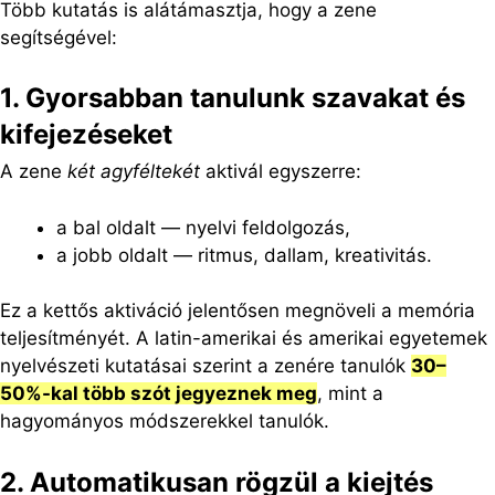
Több kutatás is alátámasztja, hogy a zene
segítségével:
1. Gyorsabban tanulunk szavakat és
kifejezéseket
A zene
két agyféltekét
aktivál egyszerre:
a bal oldalt — nyelvi feldolgozás,
a jobb oldalt — ritmus, dallam, kreativitás.
Ez a kettős aktiváció jelentősen megnöveli a memória
teljesítményét. A latin-amerikai és amerikai egyetemek
nyelvészeti kutatásai szerint a zenére tanulók
30–
50%-kal több szót jegyeznek meg
, mint a
hagyományos módszerekkel tanulók.
2. Automatikusan rögzül a kiejtés