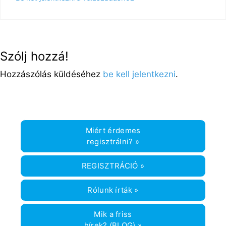
Szólj hozzá!
Hozzászólás küldéséhez
be kell jelentkezni
.
Miért érdemes
regisztrálni? »
REGISZTRÁCIÓ »
Rólunk írták »
Mik a friss
hírek? (BLOG) »