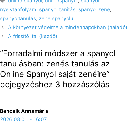
online spanyol
,
onlinespanyol
,
spanyol
nyelvtanfolyam
,
spanyol tanítás
,
spanyol zene
,
spanyoltanulás
,
zene spanyolul
A környezet védelme a mindennapokban (haladó)
A frissítő ital (kezdő)
“Forradalmi módszer a spanyol
tanulásban: zenés tanulás az
Online Spanyol saját zenéire”
bejegyzéshez 3 hozzászólás
Bencsik Annamária
2026.08.01. - 16:07