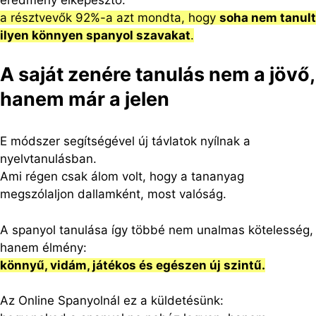
a résztvevők 92%-a azt mondta, hogy
soha nem tanult
ilyen könnyen spanyol szavakat
.
A saját zenére tanulás nem a jövő,
hanem már a jelen
E módszer segítségével új távlatok nyílnak a
nyelvtanulásban.
Ami régen csak álom volt, hogy a tananyag
megszólaljon dallamként, most valóság.
A spanyol tanulása így többé nem unalmas kötelesség,
hanem élmény:
könnyű, vidám, játékos és egészen új szintű.
Az Online Spanyolnál ez a küldetésünk: