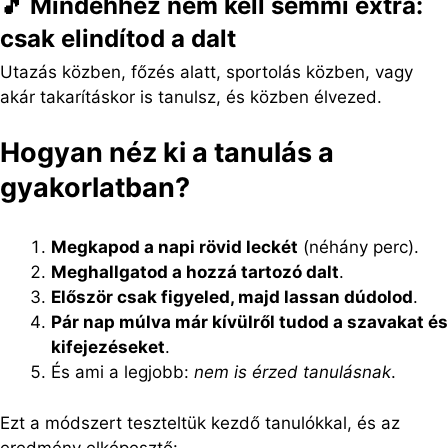
🎵 Mindehhez nem kell semmi extra:
csak elindítod a dalt
Utazás közben, főzés alatt, sportolás közben, vagy
akár takarításkor is tanulsz, és közben élvezed.
Hogyan néz ki a tanulás a
gyakorlatban?
Megkapod a napi rövid leckét
(néhány perc).
Meghallgatod a hozzá tartozó dalt
.
Először csak figyeled, majd lassan dúdolod
.
Pár nap múlva már kívülről tudod a szavakat és
kifejezéseket
.
És ami a legjobb:
nem is érzed tanulásnak
.
Ezt a módszert teszteltük kezdő tanulókkal, és az
eredmény elképesztő: