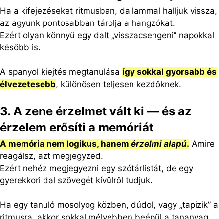
Ha a kifejezéseket ritmusban, dallammal halljuk vissza,
az agyunk pontosabban tárolja a hangzókat.
Ezért olyan könnyű egy dalt „visszacsengeni” napokkal
később is.
A spanyol kiejtés megtanulása
így sokkal gyorsabb és
élvezetesebb
, különösen teljesen kezdőknek.
3. A zene érzelmet vált ki — és az
érzelem erősíti a memóriát
A memória nem logikus, hanem
érzelmi alapú
.
Amire
reagálsz, azt megjegyzed.
Ezért nehéz megjegyezni egy szótárlistát, de egy
gyerekkori dal szövegét kívülről tudjuk.
Ha egy tanuló mosolyog közben, dúdol, vagy „tapizik” a
ritmusra, akkor sokkal mélyebben beépül a tananyag.