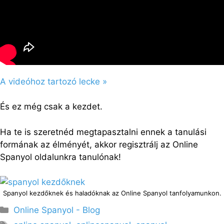
A videóhoz tartozó lecke »
És ez még csak a kezdet.
Ha te is szeretnéd megtapasztalni ennek a tanulási
formának az élményét, akkor regisztrálj az Online
Spanyol oldalunkra tanulónak!
Spanyol kezdőknek és haladóknak az Online Spanyol tanfolyamunkon.
Kategória
Online Spanyol - Blog
Címkék