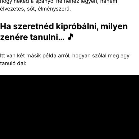
hogy neked a spanyol ne nehéz legyen, hanem
élvezetes, sőt, élményszerű.
Ha szeretnéd kipróbálni, milyen
zenére tanulni… 🎵
Itt van két másik példa arról, hogyan szólal meg egy
tanuló dal: