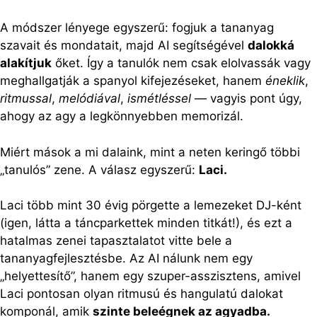
A módszer lényege egyszerű: fogjuk a tananyag
szavait és mondatait, majd AI segítségével
dalokká
alakítjuk
őket. Így a tanulók nem csak elolvassák vagy
meghallgatják a spanyol kifejezéseket, hanem
éneklik
,
ritmussal
,
melódiával
,
ismétléssel
— vagyis pont úgy,
ahogy az agy a legkönnyebben memorizál.
Miért mások a mi dalaink, mint a neten keringő többi
„tanulós” zene. A válasz egyszerű:
Laci.
Laci több mint 30 évig pörgette a lemezeket DJ-ként
(igen, látta a táncparkettek minden titkát!), és ezt a
hatalmas zenei tapasztalatot vitte bele a
tananyagfejlesztésbe. Az AI nálunk nem egy
„helyettesítő”, hanem egy szuper-asszisztens, amivel
Laci pontosan olyan ritmusú és hangulatú dalokat
komponál, amik
szinte beleégnek az agyadba.