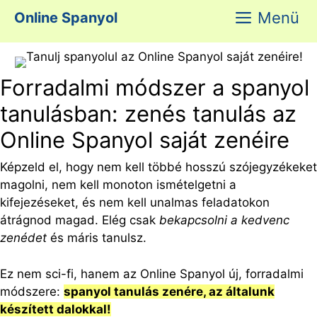
Kilépés
Menü
Online Spanyol
a
tartalomba
Forradalmi módszer a spanyol
tanulásban: zenés tanulás az
Online Spanyol saját zenéire
Képzeld el, hogy nem kell többé hosszú szójegyzékeket
magolni, nem kell monoton ismételgetni a
kifejezéseket, és nem kell unalmas feladatokon
átrágnod magad. Elég csak
bekapcsolni a kedvenc
zenédet
és máris tanulsz.
Ez nem sci-fi, hanem az Online Spanyol új, forradalmi
módszere:
spanyol tanulás zenére, az általunk
készített dalokkal!