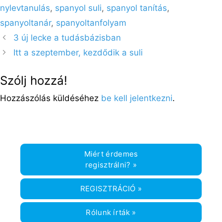
nylevtanulás
,
spanyol suli
,
spanyol tanítás
,
spanyoltanár
,
spanyoltanfolyam
3 új lecke a tudásbázisban
Itt a szeptember, kezdődik a suli
Szólj hozzá!
Hozzászólás küldéséhez
be kell jelentkezni
.
Miért érdemes
regisztrálni? »
REGISZTRÁCIÓ »
Rólunk írták »