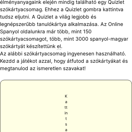
élményanyagaink elején mindig található egy Quizlet
szókártyacsomag. Ehhez a Quizlet gombra kattintva
tudsz eljutni. A Quizlet a világ legjobb és
legnépszerűbb tanulókártya alkalmazása. Az Online
Spanyol oldalunkra már több, mint 150
szókártyacsomagot, több, mint 3000 spanyol-magyar
szókártyát készítettünk
el
.
Az alábbi szókártyacsomag ingyenesen használható.
Kezdd a játékot azzal, hogy átfutod a szókártyákat és
megtanulod az ismeretlen szavakat!
K
a
tt
in
t
s
a