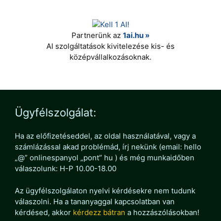
Partnerünk az
1ai.hu »
AI szolgáltatások kivitelezése kis- és
középvállalkozásoknak.
Ügyfélszolgálat:
Ha az előfizetéseddel, az oldal használatával, vagy a
számlázással akad problémád, írj nekünk (email: hello
„@” onlinespanyol „pont” hu ) és még munkaidőben
válaszolunk: H-P 10.00-18.00
Az ügyfélszolgálaton nyelvi kérdésekre nem tudunk
válaszolni. Ha a tananyaggal kapcsolatban van
kérdésed, akkor
kérdezz bátran
a hozzászólásokban!