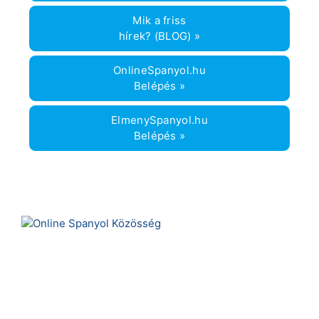
Mik a friss
hírek? (BLOG) »
OnlineSpanyol.hu
Belépés »
ElmenySpanyol.hu
Belépés »