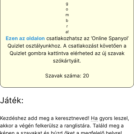
g
o
m
b
r
a!
Ezen az oldalon
csatlakozhatsz az ‘Online Spanyol’
Quizlet osztályunkhoz. A csatlakozást követően a
Quizlet gombra kattintva elérheted az új szavak
szókártyáit.
Szavak száma: 20
Játék:
Kezdéshez add meg a keresztneved!
Ha
gyors leszel,
akkor a végén felkerülsz a ranglistára. Találd meg a
képen a szavakat és húzd őket a megfelelő helyre!