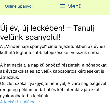
Kilépés
Menü
Online Spanyol
a
tartalomba
Új év, új leckében! – Tanulj
velünk spanyolul!
A „Mindennapi spanyol” című fejezetünkben az évhez
köthető legfontosabb kifejezéseket vesszük sorba.
A hét napjait, a nap különböző részleteit, a hónapokat,
az évszakokat és az velük kapcsolatos kérdéseket is
átnézzük.
Quizlet szókártya-gyűjteménnyel, Alvaro segítségével
rengeteg példamondattal és két interaktív játékkal
gyakorolhatod a leckénk.
A leckét itt találod. »