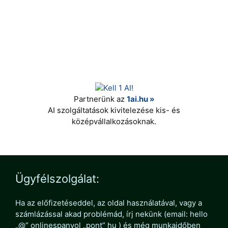
Partnerünk az
1ai.hu »
AI szolgáltatások kivitelezése kis- és
középvállalkozásoknak.
Ügyfélszolgálat:
Ha az előfizetéseddel, az oldal használatával, vagy a
számlázással akad problémád, írj nekünk (email: hello
„@” onlinespanyol „pont” hu ) és még munkaidőben