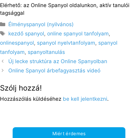
Elérhető: az Online Spanyol oldalunkon, aktív tanulói
tagsággal
Kategória
Élményspanyol (nyilvános)
Címkék
kezdő spanyol
,
online spanyol tanfolyam
,
onlinespanyol
,
spanyol nyelvtanfolyam
,
spanyol
tanfolyam
,
spanyoltanulás
Új lecke struktúra az Online Spanyolban
Online Spanyol árbefagyasztás videó
Szólj hozzá!
Hozzászólás küldéséhez
be kell jelentkezni
.
Miért érdemes