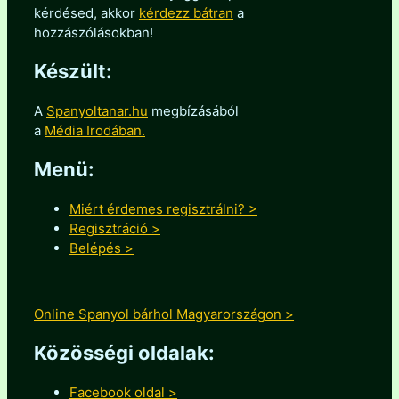
kérdésed, akkor
kérdezz bátran
a
hozzászólásokban!
Készült:
A
Spanyoltanar.hu
megbízásából
a
Média Irodában.
Menü:
Miért érdemes regisztrálni? >
Regisztráció >
Belépés >
Online Spanyol bárhol Magyarországon >
Közösségi oldalak:
Facebook oldal >