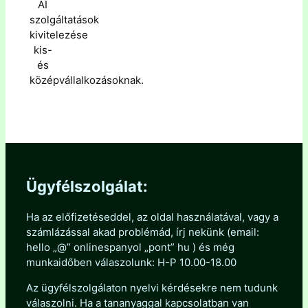
AI
szolgáltatások
kivitelezése
kis-
és
középvállalkozásoknak.
Ügyfélszolgálat:
Ha az előfizetéseddel, az oldal használatával, vagy a
számlázással akad problémád, írj nekünk (email:
hello „@” onlinespanyol „pont” hu ) és még
munkaidőben válaszolunk: H-P 10.00-18.00
Az ügyfélszolgálaton nyelvi kérdésekre nem tudunk
válaszolni. Ha a tananyaggal kapcsolatban van