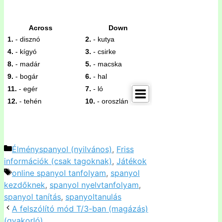
Kategória
Élményspanyol (nyilvános)
,
Friss
információk (csak tagoknak)
,
Játékok
Címkék
online spanyol tanfolyam
,
spanyol
kezdőknek
,
spanyol nyelvtanfolyam
,
spanyol tanítás
,
spanyoltanulás
A felszólító mód T/3-ban (magázás)
(gyakorló)