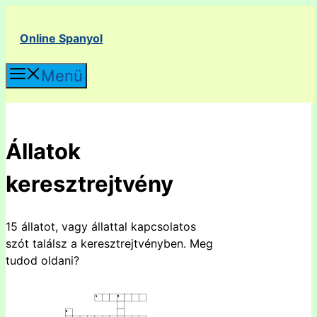
Kilépés
a
Online Spanyol
tartalomba
Menü
Állatok
keresztrejtvény
15 állatot, vagy állattal kapcsolatos
szót találsz a keresztrejtvényben. Meg
tudod oldani?