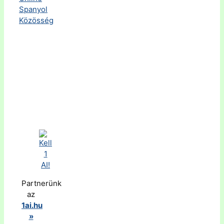
Partnerünk
az
1ai.hu
»