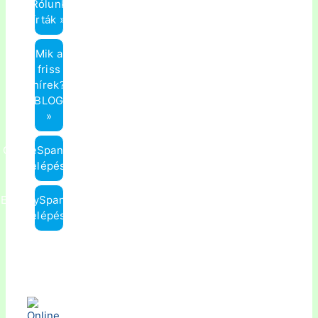
Rólunk
írták »
Mik a
friss
hírek?
(BLOG)
»
OnlineSpanyol.hu
Belépés »
ElmenySpanyol.hu
Belépés »