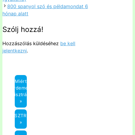
800 spanyol szó és példamondat 6
hónap alatt
Szólj hozzá!
Hozzászólás küldéséhez
be kell
jelentkezni
.
Miért
érdemes
regisztrálni?
»
REGISZTRÁCIÓ
»