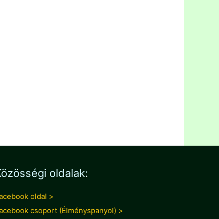
özösségi oldalak:
acebook oldal >
acebook csoport (Élményspanyol) >