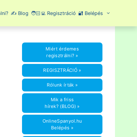
lni?
✍️ Blog
🧑🏻‍💻 Regisztráció
🔐 Belépés
Miért érdemes
regisztrálni? »
REGISZTRÁCIÓ »
Rólunk írták »
Mik a friss
hírek? (BLOG) »
OnlineSpanyol.hu
Belépés »