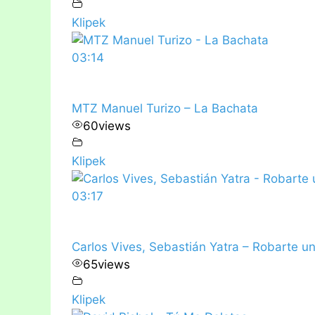
Klipek
03:14
MTZ Manuel Turizo – La Bachata
60
views
Klipek
03:17
Carlos Vives, Sebastián Yatra – Robarte u
65
views
Klipek