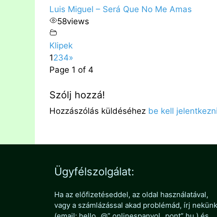
Luis Miguel – Será Que No Me Amas
58
views
Klipek
1
2
3
4
»
Page 1 of 4
Szólj hozzá!
Hozzászólás küldéséhez
be kell jelentkezn
Ügyfélszolgálat:
Ha az előfizetéseddel, az oldal használatával,
vagy a számlázással akad problémád, írj nekün
(email: hello „@” onlinespanyol „pont” hu ) és