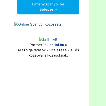
ElmenySpanyol.hu
Belépés »
Partnerünk az
1ai.hu »
AI szolgáltatások kivitelezése kis- és
középvállalkozásoknak.