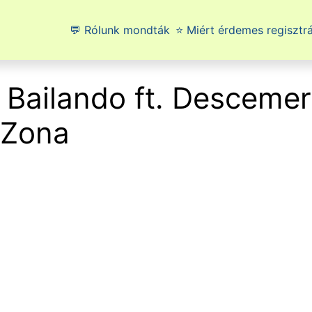
💬 Rólunk mondták
⭐ Miért érdemes regisztrá
– Bailando ft. Descemer
 Zona