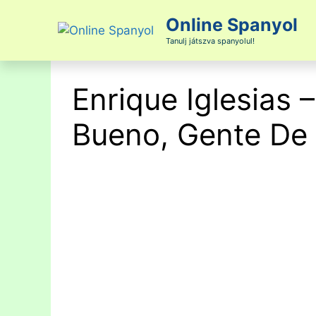
Kilépés
Online Spanyol
a
tartalomba
Tanulj játszva spanyolul!
Enrique Iglesias 
Bueno, Gente De