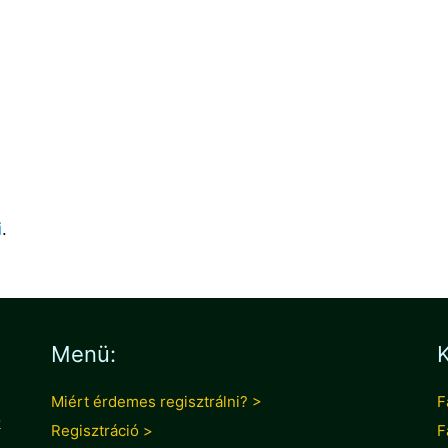
i
.
Menü:
K
Miért érdemes regisztrálni? >
F
k
Regisztráció >
F