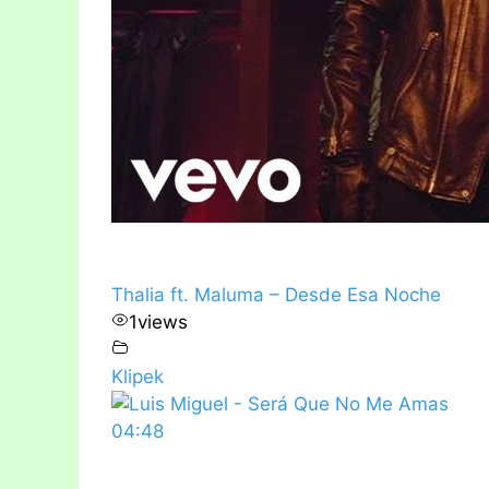
Thalia ft. Maluma – Desde Esa Noche
1
views
Klipek
04:48