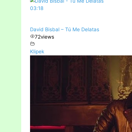
03:18
David Bisbal – Tú Me Delatas
72
views
Klipek