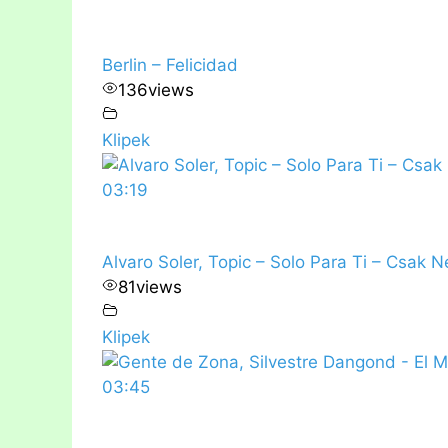
Berlin – Felicidad
136
views
Klipek
03:19
Alvaro Soler, Topic – Solo Para Ti – Csak 
81
views
Klipek
03:45