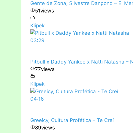
Gente de Zona, Silvestre Dangond – El Men
51
views
Klipek
03:29
Pitbull x Daddy Yankee x Natti Natasha – 
77
views
Klipek
04:16
Greeicy, Cultura Profética – Te Creí
89
views