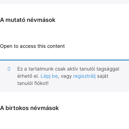
A mutató névmások
Open to access this content
Ez a tartalmunk csak aktív tanulói tagsággal
érhető el.
Lépj be
, vagy
regisztrálj
saját
tanulói fiókot!
A birtokos névmások