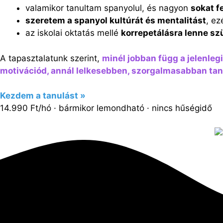
valamikor tanultam spanyolul, és nagyon
sokat f
szeretem a spanyol kultúrát és mentalitást
, ez
az iskolai oktatás mellé
korrepetálásra lenne s
A tapasztalatunk szerint,
minél jobban függ a jelenleg
motivációd, annál lelkesebben, szorgalmasabban tanu
Kezdem a tanulást »
14.990 Ft/hó · bármikor lemondható · nincs hűségidő