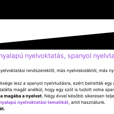
ényalapú nyelvoktatás, spanyol nyelvt
yelvoktatási rendszerektől, más nyelviskoláktól, más n
sége lesz a spanyol nyelvtudásra, ezért beíratták egy n
találta magát anélkül, hogy egy szót is tudott volna s
a magába a nyelvet.
Négy évvel később sikeresen teljes
ényalapú nyelvoktatási tematikát
, amit használunk.
át.