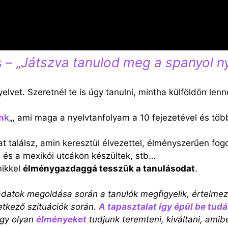
 – „
Játszva tanulod meg a spanyol ny
yelvet. Szeretnél te is úgy tanulni, mintha külföldön le
nk
„, ami maga a nyelvtanfolyam a 10 fejezetével és több
at találsz, amin keresztül élvezettel, élményszerűen fog
 és a mexikói utcákon készültek, stb…
mikkel
élménygazdaggá tesszük a tanulásodat
.
adatok megoldása során a tanulók megfigyelik, értelmez
etkező szituációk során.
A tapasztalat így épül be tud
ogy olyan
élményeket
tudjunk teremteni, kiváltani, amiben