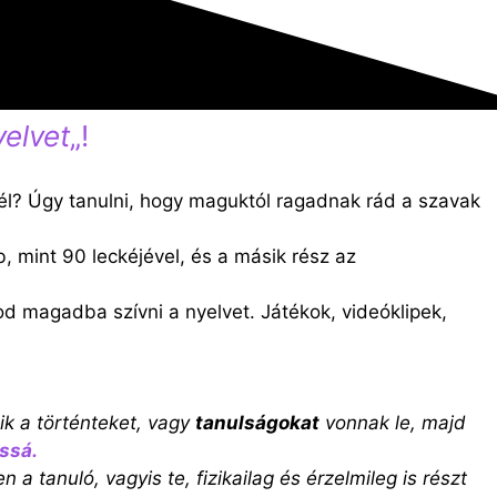
elvet
„!
nnél? Úgy tanulni, hogy maguktól ragadnak rád a szavak
, mint 90 leckéjével, és a másik rész az
od magadba szívni a nyelvet. Játékok, videóklipek,
ik a történteket, vagy
tanulságokat
vonnak le, majd
ássá.
 a tanuló, vagyis te, fizikailag és érzelmileg is részt