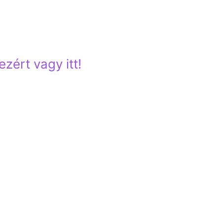
yol tanulást, ki sem kell mozdulnod otthonról, mégis
zért vagy itt!