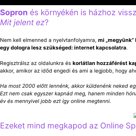
Sopron
és környékén is házhoz visszü
Mit jelent ez
?
Nem kell elmenned a nyelvtanfolyamra,
mi „megyünk”
egy dologra lesz szükséged: internet kapcsolatra
.
Regisztrálsz az oldalunkra és
korlátlan hozzáférést ka
akkor, amikor az időd engedi és ami a legjobb, hogy ah
Ha most 2000 előtt lennénk, akkor küldenénk neked eg
Ezt nem csak egyszer kapnád meg, hanem minden hónapba
év és mennyivel jobb ezt így online megtenni.
Ezeket mind megkapod az Online Span