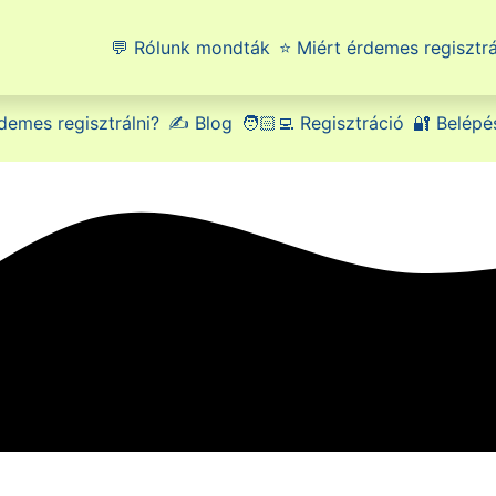
💬 Rólunk mondták
⭐ Miért érdemes regisztrá
demes regisztrálni?
✍️ Blog
🧑🏻‍💻 Regisztráció
🔐 Belépé
 spanyol nyelvtanfoly