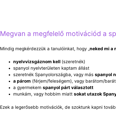
Spanyol nyelvtanulás
,
spanyol nyelvtanfolyam
,
Sopr
olyan lesz, mintha Madridban, vagy Mexikóban gyakorol
Megvan a megfelelő motivációd a spa
Mindig megkérdezzük a tanulóinkat, hogy „
neked mi a 
nyelvvizsgáznom kell
(szeretnék)
spanyol nyelvterületen kaptam állást
szeretnék Spanyolországba, vagy más
spanyol n
a párom
(férjem/feleségem), vagy barátom/bar
a gyermekem
spanyol párt választott
munkám, vagy hobbim miatt
sokat utazok Span
Ezek a legerősebb motivációk, de szoktunk kapni tovább