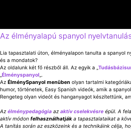
Az élményalapú spanyol nyelvtanulás
Lia tapasztalati úton, élményalapon tanulta a spanyol n
és a mondatok?
Az oldalunk két fő részből áll. Az egyik a „
Tudásbázisu
„
Élményspanyol
„.
Az
ÉlménySpanyol menüben
olyan tartalmi kategóriák
humor, történetek, Easy Spanish videók, amik a spanyol
Rengeteg olyan videót és hanganyagot készítettünk, a
Az
élménypedagógia
az
aktív cselekvésre
épül. A fel
aktív módon
felhasználhatják
a tapasztalataikat a köv
A tanítás során az eszközeink és a technikáink célja, h