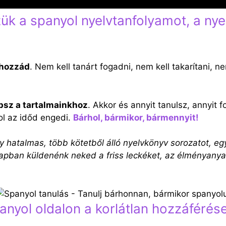
k a spanyol nyelvtanfolyamot, a nyel
 hozzád
. Nem kell tanárt fogadni, nem kell takarítani, n
psz a tartalmainkhoz
. Akkor és annyit tanulsz, annyit 
ol az időd engedi.
Bárhol, bármikor, bármennyit!
y hatalmas, több kötetből álló nyelvkönyv sorozatot,
n küldenénk neked a friss leckéket, az élményanyagoka
yol oldalon a korlátlan hozzáférése