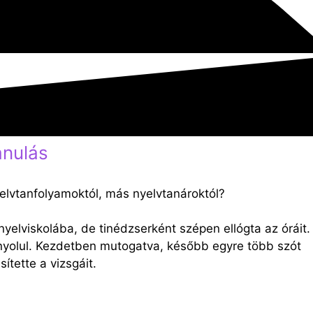
anulás
yelvtanfolyamoktól, más nyelvtanároktól?
yelviskolába, de tinédzserként szépen ellógta az óráit.
panyolul. Kezdetben mutogatva, később egyre több szót
ítette a vizsgáit.