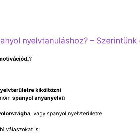
on
és környékén. Jó helyen jársz! Házhoz visszük a span
nád a spanyol nyelvet.
nyol nyelvtanuláshoz? – Szerintünk e
motivációd
„?
yelvterületre kiköltözni
átnőm
spanyol anyanyelvű
yolországba
, vagy spanyol nyelvterületre
i válaszokat is: