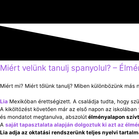
Miért velünk tanulj spanyolul? – Élm
Miért mi? Miért tőlünk tanulj? Miben különbözünk más n
Lia
Mexikóban érettségizett. A családja tudta, hogy szük
A kiköltözést követően már az első napon az iskolában 
és mondatot megtanulva, abszolút
élményalapon szívt
A
saját tapasztalata alapján dolgoztuk ki azt az élm
Lia adja az oktatási rendszerünk teljes nyelvi tartalm