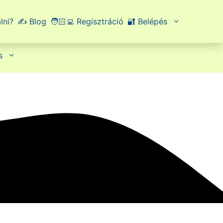
lni?
✍️ Blog
🧑🏻‍💻 Regisztráció
🔐 Belépés
s
am
Sopron