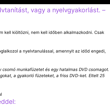
vtanítást, vagy a nyelvgyakorlást. –
em kell kiöltözni, nem kell időben alkalmazkodni. Csak
foglalkozol a nyelvtanulással, amennyit az időd engedi,
 egy csomó munkafüzetet és egy hatalmas DVD csomagot.
t, a gyakorló füzeteket, a friss DVD-ket. Eltelt 25
ddel: