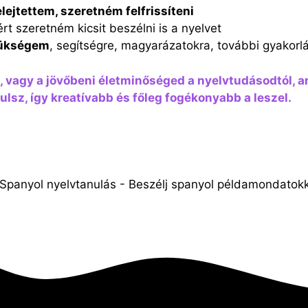
elejtettem, szeretném felfrissíteni
ért szeretném kicsit beszélni is a nyelvet
zükségem
, segítségre, magyarázatokra, további gyakorl
i, vagy a jövőbeni életminőséged a nyelvtudásodtól, a
lsz, így kreatívabb és főleg fogékonyabb a leszel.