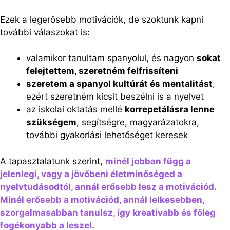
Ezek a legerősebb motivációk, de szoktunk kapni
további válaszokat is:
valamikor tanultam spanyolul, és nagyon
sokat
felejtettem, szeretném felfrissíteni
szeretem a spanyol kultúrát és mentalitást
,
ezért szeretném kicsit beszélni is a nyelvet
az iskolai oktatás mellé
korrepetálásra lenne
szükségem
, segítségre, magyarázatokra,
további gyakorlási lehetőséget keresek
A tapasztalatunk szerint,
minél jobban függ a
jelenlegi, vagy a jövőbeni életminőséged a
nyelvtudásodtól, annál erősebb lesz a motivációd.
Minél erősebb a motivációd, annál lelkesebben,
szorgalmasabban tanulsz, így kreatívabb és főleg
fogékonyabb a leszel.