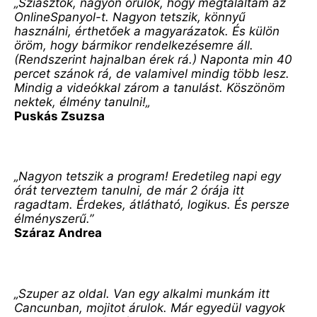
„Sziasztok, nagyon örülök, hogy megtaláltam az 
OnlineSpanyol-t. Nagyon tetszik, könnyű 
használni, érthetőek a magyarázatok. És külön 
öröm, hogy bármikor rendelkezésemre áll. 
(Rendszerint hajnalban érek rá.) Naponta min 40 
percet szánok rá, de valamivel mindig több lesz. 
Mindig a videókkal zárom a tanulást. Köszönöm 
nektek, élmény tanulni!„
Puskás Zsuzsa
„Nagyon tetszik a program! Eredetileg napi egy 
órát terveztem tanulni, de már 2 órája itt 
ragadtam. Érdekes, átlátható, logikus. És persze 
élményszerű.”
Száraz Andrea
„Szuper az oldal. Van egy alkalmi munkám itt 
Cancunban, mojitot árulok. Már egyedül vagyok 