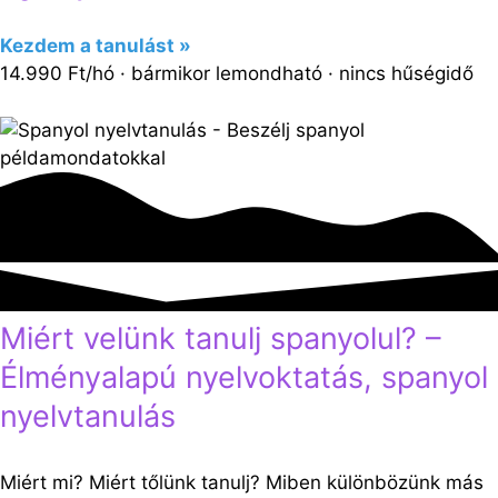
Kezdem a tanulást »
14.990 Ft/hó · bármikor lemondható · nincs hűségidő
Miért velünk tanulj spanyolul? –
Élményalapú nyelvoktatás, spanyol
nyelvtanulás
Miért mi? Miért tőlünk tanulj? Miben különbözünk más