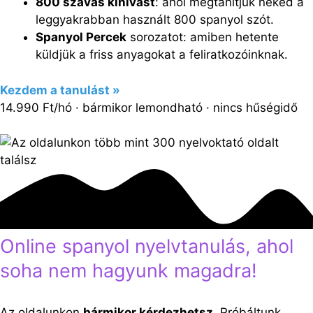
800 szavas kihívást
: ahol megtanítjuk neked a
leggyakrabban használt 800 spanyol szót.
Spanyol Percek
sorozatot: amiben hetente
küldjük a friss anyagokat a feliratkozóinknak.
Kezdem a tanulást »
14.990 Ft/hó · bármikor lemondható · nincs hűségidő
Online spanyol nyelvtanulás, ahol
soha nem hagyunk magadra!
Az oldalunkon
bármikor kérdezhetsz
. Próbáltunk