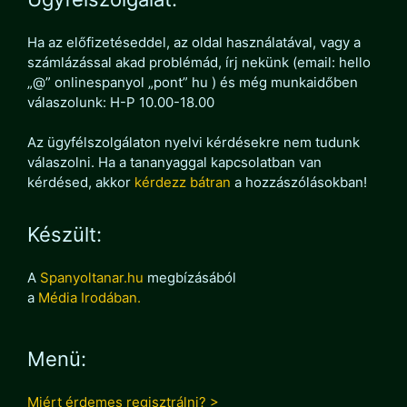
Ha az előfizetéseddel, az oldal használatával, vagy a
számlázással akad problémád, írj nekünk (email: hello
„@” onlinespanyol „pont” hu ) és még munkaidőben
válaszolunk: H-P 10.00-18.00
Az ügyfélszolgálaton nyelvi kérdésekre nem tudunk
válaszolni. Ha a tananyaggal kapcsolatban van
kérdésed, akkor
kérdezz bátran
a hozzászólásokban!
Készült:
A
Spanyoltanar.hu
megbízásából
a
Média Irodában.
Menü:
Miért érdemes regisztrálni? >