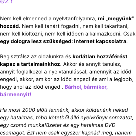
ez
?
Nem kell elmenned a nyelvtanfolyamra,
mi „megyünk”
hozzád
. Nem kell tanárt fogadni, nem kell takarítani,
nem kell kiöltözni, nem kell időben alkalmazkodni. Csak
egy dologra lesz szükséged: internet kapcsolatra
.
Regisztrálsz az oldalunkra és
korlátlan hozzáférést
kapsz a tartalmainkhoz
. Akkor és annyit tanulsz,
annyit foglalkozol a nyelvtanulással, amennyit az időd
engedi, akkor, amikor az időd engedi és ami a legjobb,
hogy ahol az időd engedi.
Bárhol, bármikor,
bármennyit!
Ha most 2000 előtt lennénk, akkor küldenénk neked
egy hatalmas, több kötetből álló nyelvkönyv sorozatot,
egy csomó munkafüzetet és egy hatalmas DVD
csomagot. Ezt nem csak egyszer kapnád meg, hanem