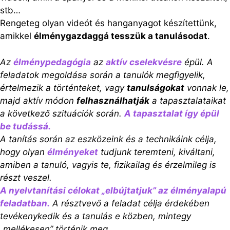
stb…
Rengeteg olyan videót és hanganyagot készítettünk,
amikkel
élménygazdaggá tesszük a tanulásodat
.
Az
élménypedagógia
az
aktív cselekvésre
épül. A
feladatok megoldása során a tanulók megfigyelik,
értelmezik a történteket, vagy
tanulságokat
vonnak le,
majd aktív módon
felhasználhatják
a tapasztalataikat
a következő szituációk során.
A tapasztalat így épül
be tudássá.
A tanítás során az eszközeink és a technikáink célja,
hogy olyan
élményeket
tudjunk teremteni, kiváltani,
amiben a tanuló, vagyis te, fizikailag és érzelmileg is
részt veszel.
A nyelvtanítási célokat „elbújtatjuk” az élményalapú
feladatban.
A résztvevő a feladat célja érdekében
tevékenykedik és a tanulás e közben, mintegy
„mellékesen” történik meg.