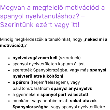
Megvan a megfelelő motivációd a
spanyol nyelvtanuláshoz? –
Szerintünk ezért vagy itt!
Mindig megkérdezzük a tanulóinkat, hogy „
neked mi a
motivációd
„?
nyelvvizsgáznom kell
(szeretnék)
spanyol nyelvterületen kaptam állást
szeretnék Spanyolországba, vagy más
spanyol
nyelvterületre kiköltözni
a párom
(férjem/feleségem), vagy
barátom/barátnőm
spanyol anyanyelvű
a gyermekem
spanyol párt választott
munkám, vagy hobbim miatt
sokat utazok
Spanyolországba
, vagy spanyol nyelvterületre