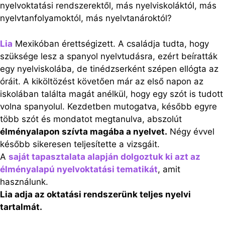
nyelvoktatási rendszerektől, más nyelviskoláktól, más
nyelvtanfolyamoktól, más nyelvtanároktól?
Lia
Mexikóban érettségizett. A családja tudta, hogy
szüksége lesz a spanyol nyelvtudásra, ezért beíratták
egy nyelviskolába, de tinédzserként szépen ellógta az
óráit. A kiköltözést követően már az első napon az
iskolában találta magát anélkül, hogy egy szót is tudott
volna spanyolul. Kezdetben mutogatva, később egyre
több szót és mondatot megtanulva, abszolút
élményalapon szívta magába a nyelvet.
Négy évvel
később sikeresen teljesítette a vizsgáit.
A
saját tapasztalata alapján dolgoztuk ki azt az
élményalapú nyelvoktatási tematikát
, amit
használunk.
Lia adja az oktatási rendszerünk teljes nyelvi
tartalmát.