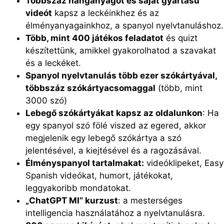
Többszáz hanganyagot és saját gyártású
videót
kapsz a leckéinkhez és az
élményanyagainkhoz, a spanyol nyelvtanuláshoz.
Több, mint 400 játékos feladatot
és quizt
készítettünk, amikkel gyakorolhatod a szavakat
és a leckéket.
Spanyol nyelvtanulás több ezer szókártyával,
többszáz szókártyacsomaggal
(több, mint
3000 szó)
Lebegő szókártyákat kapsz az oldalunkon
: Ha
egy spanyol szó fölé viszed az egered, akkor
megjelenik egy lebegő szókártya a szó
jelentésével, a kiejtésével és a ragozásával.
Élményspanyol tartalmakat:
videóklipeket, Easy
Spanish videókat, humort, játékokat,
leggyakoribb mondatokat.
„ChatGPT MI” kurzust
: a mesterséges
intelligencia használatához a nyelvtanulásra.