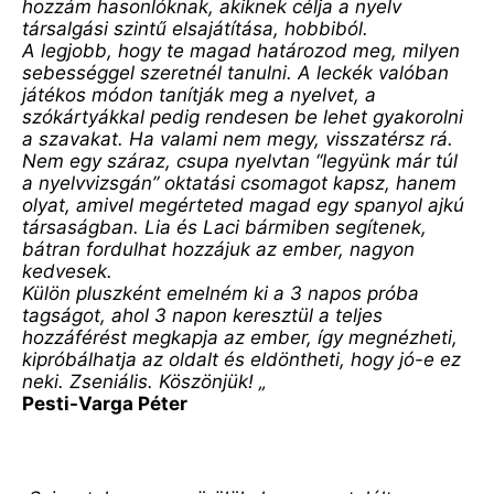
hozzám hasonlóknak, akiknek célja a nyelv 
társalgási szintű elsajátítása, hobbiból.

A legjobb, hogy te magad határozod meg, milyen 
sebességgel szeretnél tanulni. A leckék valóban 
játékos módon tanítják meg a nyelvet, a 
szókártyákkal pedig rendesen be lehet gyakorolni 
a szavakat. Ha valami nem megy, visszatérsz rá. 
Nem egy száraz, csupa nyelvtan “legyünk már túl 
a nyelvvizsgán” oktatási csomagot kapsz, hanem 
olyat, amivel megérteted magad egy spanyol ajkú 
társaságban. Lia és Laci bármiben segítenek, 
bátran fordulhat hozzájuk az ember, nagyon 
kedvesek.

Külön pluszként emelném ki a 3 napos próba 
tagságot, ahol 3 napon keresztül a teljes 
hozzáférést megkapja az ember, így megnézheti, 
kipróbálhatja az oldalt és eldöntheti, hogy jó-e ez 
neki. Zseniális. Köszönjük! „
Pesti-Varga Péter