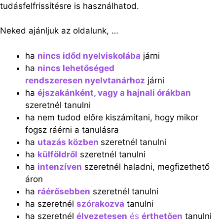
tudásfelfrissítésre is használhatod.
Neked ajánljuk az oldalunk, …
ha
nincs időd nyelviskolába
járni
ha
nincs lehetőséged
rendszeresen nyelvtanárhoz
járni
ha
éjszakánként, vagy a hajnali órákban
szeretnél tanulni
ha nem tudod előre kiszámítani, hogy mikor
fogsz ráérni a tanulásra
ha
utazás közben
szeretnél tanulni
ha
külföldről
szeretnél tanulni
ha
intenzíven
szeretnél haladni, megfizethető
áron
ha
ráérősebben
szeretnél tanulni
ha szeretnél
szórakozva
tanulni
ha szeretnél
élvezetesen
és
érthetően
tanulni