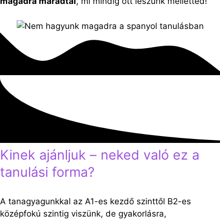
magadra maradtál
, mi mindig ott leszünk melletted!
Kinek ajánljuk – neked való ez a
tanulási forma?
A tanagyagunkkal az A1-es kezdő szinttől B2-es
középfokú szintig viszünk, de gyakorlásra,