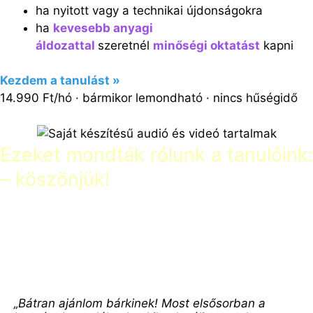
ha nyitott vagy a technikai újdonságokra
ha
kevesebb anyagi
áldozattal
szeretnél
minőségi oktatást
kapni
Kezdem a tanulást »
14.990 Ft/hó · bármikor lemondható · nincs hűségidő
Ezeket mondták rólunk a tanulóink:
– köszönjük!
Néhány visszajelzést kiemeltünk, (de ezeknél sokkal
több van a „Rólunk írták” menüpont alatt): mindig
hálásak vagyunk a visszajelzésekért!
„Bátran ajánlom bárkinek! Most elsősorban a 