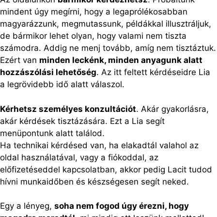
mindent úgy megírni, hogy a legaprólékosabban
magyarázzunk, megmutassunk, példákkal illusztráljuk,
de bármikor lehet olyan, hogy valami nem tiszta
számodra. Addig ne menj tovább, amíg nem tisztáztuk.
Ezért van
minden leckénk, minden anyagunk alatt
hozzászólási lehetőség
. Az itt feltett kérdéseidre Lia
a legrövidebb idő alatt válaszol.
Kérhetsz személyes konzultációt
. Akár gyakorlásra,
akár kérdések tisztázására. Ezt a Lia segít
menüpontunk alatt találod.
Ha technikai kérdésed van, ha elakadtál valahol az
oldal használatával, vagy a fiókoddal, az
előfizetéseddel kapcsolatban, akkor pedig Lacit tudod
hívni munkaidőben és készségesen segít neked.
Egy a lényeg,
soha nem fogod úgy érezni, hogy