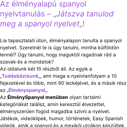
Az élményalapú spanyol
nyelvtanulás – „
Játszva tanulod
meg a spanyol nyelvet
„!
Lia tapasztalati úton, élményalapon tanulta a spanyol
nyelvet. Szeretnél te is úgy tanulni, mintha külföldön
lennél? Úgy tanulni, hogy maguktól ragadnak rád a
szavak és a mondatok?
Az oldalunk két fő részből áll. Az egyik a
„
Tudásbázisunk
„, ami maga a nyelvtanfolyam a 10
fejezetével és több, mint 90 leckéjével, és a másik rész
az „
Élményspanyol
„.
Az
ÉlménySpanyol menüben
olyan tartalmi
kategóriákat találsz, amin keresztül élvezettel,
élményszerűen fogod magadba szívni a nyelvet.
Játékok, videóklipek, humor, történetek, Easy Spanish
videók, amik a spanyol és a mexikói utcákon készültek,