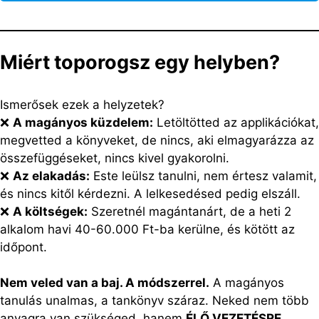
Miért toporogsz egy helyben?
Ismerősek ezek a helyzetek?
❌
A magányos küzdelem:
Letöltötted az applikációkat,
megvetted a könyveket, de nincs, aki elmagyarázza az
összefüggéseket, nincs kivel gyakorolni.
❌
Az elakadás:
Este leülsz tanulni, nem értesz valamit,
és nincs kitől kérdezni. A lelkesedésed pedig elszáll.
❌
A költségek:
Szeretnél magántanárt, de a heti 2
alkalom havi 40-60.000 Ft-ba kerülne, és kötött az
időpont.
Nem veled van a baj. A módszerrel.
A magányos
tanulás unalmas, a tankönyv száraz. Neked nem több
anyagra van szükséged, hanem
ÉLŐ VEZETÉSRE