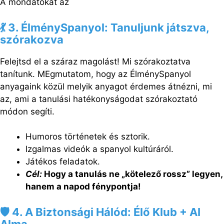
A mondatokat az
💃 3. ÉlménySpanyol: Tanuljunk játszva,
szórakozva
Felejtsd el a száraz magolást! Mi szórakoztatva
tanítunk. MEgmutatom, hogy az ÉlménySpanyol
anyagaink közül melyik anyagot érdemes átnézni, mi
az, ami a tanulási hatékonyságodat szórakoztató
módon segíti.
Humoros történetek és sztorik.
Izgalmas videók a spanyol kultúráról.
Játékos feladatok.
Cél:
Hogy a tanulás ne „kötelező rossz” legyen,
hanem a napod fénypontja!
🛡️ 4. A Biztonsági Hálód: Élő Klub + AI
Alma