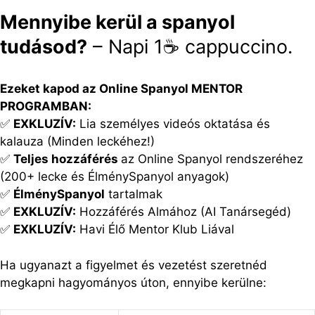
Mennyibe kerül a spanyol
tudásod?
– Napi 1☕ cappuccino.
Ezeket kapod az Online Spanyol MENTOR
PROGRAMBAN:
✅
EXKLUZÍV:
Lia személyes videós oktatása és
kalauza (Minden leckéhez!)
✅
Teljes hozzáférés
az Online Spanyol rendszeréhez
(200+ lecke és ÉlménySpanyol anyagok)
✅
ÉlménySpanyol
tartalmak
✅
EXKLUZÍV:
Hozzáférés Almához (AI Tanársegéd)
✅
EXKLUZÍV:
Havi Élő Mentor Klub Liával
Ha ugyanazt a figyelmet és vezetést szeretnéd
megkapni hagyományos úton, ennyibe kerülne: