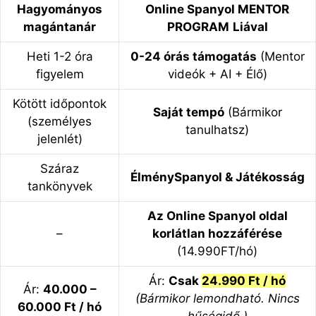
Hagyományos
Online Spanyol MENTOR
magántanár
PROGRAM
Liával
Heti 1-2 óra
0-24 órás támogatás
(Mentor
figyelem
videók + AI + Élő)
Kötött időpontok
Saját tempó
(Bármikor
(személyes
tanulhatsz)
jelenlét)
Száraz
ÉlménySpanyol & Játékosság
tankönyvek
Az Online Spanyol oldal
–
korlátlan hozzáférése
(14.990FT/hó)
Ár:
Csak
24.990 Ft / hó
Ár:
40.000 –
(Bármikor lemondható. Nincs
60.000 Ft / hó