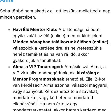
Soha többé nem akadsz el, ott leszünk melletted a nap
minden percében.
Havi Élő Mentor Klub:
A biztonsági hálódat
egyik szálát az élő (online) mentor klub jelenti.
Minden hónapban találkozunk élőben (online)
,
válaszolok a kérdéseidre, és helyretesszük a
nehéz témákat és ha van rá idő, akkor
gyakoroljuk a tanultakat.
Alma, a VIP Tanársegéd:
A másik szál Alma, a
VIP virtuális tanársegédünk, aki
kizárólag a
Mentor Programosoknak
érhető el. Éjjel 2-kor
van kérdésed? Alma azonnal válaszol magyarul,
vagy spanyolul. Kérdezhetsz tőle szavakat,
mondatokat, vagy kérheted a mondatod
ellenőrzését. Ha nem értesz egy
mondatszerkezetet, akkor bátran kérdezd meg