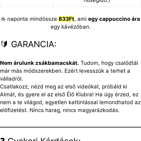
hűségidő.)
☕ naponta mindössze
833Ft
, ami
egy cappuccino ára
egy kávézóban.
🔰 GARANCIA:
Nem árulunk zsákbamacskát.
Tudom, hogy csalódtál
már más módszerekben. Ezért levesszük a terhet a
válladról.
Csatlakozz, nézd meg az első videókat, próbáld ki
Almát, és gyere el az első Élő Klubra! Ha úgy érzed, ez
nem a te világod, egyetlen kattintással lemondhatod az
előfizetést. Nincs harag, nincs magyarázkodás.