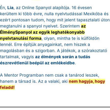
Én,
Lia
, az Online Spanyol alapítója. 16 évesen
kerültem ki több évre, nulla nyelvtudással Mexikóba és
ezért pontosan tudom, hogy mit jelent tapasztalati úton
megtanulni a spanyol nyelvet. Szerintem
az
ÉlménySpanyol az egyik leghatékonyabb
nyelvtanulási forma
, olyan, mintha te is külföldön
lennél. Erre építjük anyagainkat, nem hiszek a
magolásban és a szigorban. A játékok, a szórakoztató
tartalmak, vagyis
az élmények során a tudás
észrevétlenül beépül az emlékeidbe
.
A Mentor Programban nem csak a tanárod leszek,
hanem a társad is. Az a valaki, aki
nem hagyja, hogy
feladd!