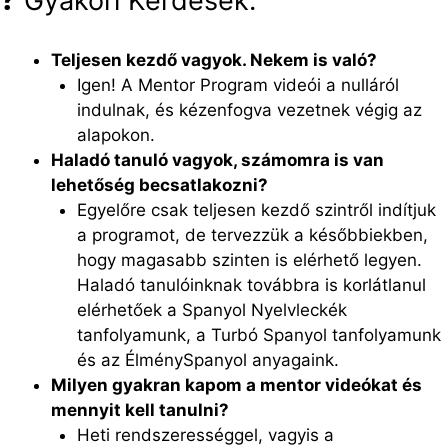
❓ Gyakori Kérdések:
Teljesen kezdő vagyok. Nekem is való?
Igen! A Mentor Program videói a nulláról
indulnak, és kézenfogva vezetnek végig az
alapokon.
Haladó tanuló vagyok, számomra is van
lehetőség becsatlakozni?
Egyelőre csak teljesen kezdő szintről indítjuk
a programot, de tervezzük a későbbiekben,
hogy magasabb szinten is elérhető legyen.
Haladó tanulóinknak továbbra is korlátlanul
elérhetőek a Spanyol Nyelvleckék
tanfolyamunk, a Turbó Spanyol tanfolyamunk
és az ÉlménySpanyol anyagaink.
Milyen gyakran kapom a mentor videókat és
mennyit kell tanulni?
Heti rendszerességgel, vagyis a