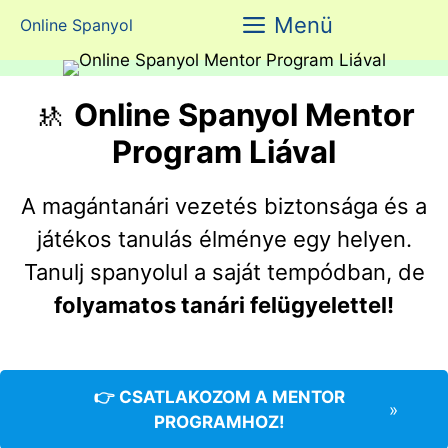
Kilépés
Menü
Online Spanyol
a
tartalomba
🚸
Online Spanyol Mentor
Program Liával
A magántanári vezetés biztonsága és a
játékos tanulás élménye egy helyen.
Tanulj spanyolul a saját tempódban, de
folyamatos tanári felügyelettel!
👉
CSATLAKOZOM A MENTOR
»
PROGRAMHOZ!