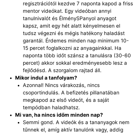
regisztrációtól kezdve 7 naponta kapod a friss
mentor videókat. Egy videóban annyi
tanulnivalót és ÉlménySPanyol anyagot
kapsz, amit egy hét alatt kényelmesen el
tudsz végezni és mégis hatékony haladást
garantál. Érdemes minden nap minimum 10-
15 percet foglalkozni az anyagainkkal. Ha
naponta több időt szánsz a tanulásra (30-60
percet) akkor sokkal eredményesebb lesz a
fejlődésd. A szorgalom rajtad áll.
Mikor indul a tanfolyam?
Azonnal! Nincs várakozás, nincs
csoportindulás. A befizetés pillanatában
megkapod az első videót, és a saját
tempódban haladhatsz.
Mi van, ha nincs időm minden nap?
Semmi gond. A videók és a tananyagok nem
tűnnek el, amíg aktív tanulónk vagy, addig