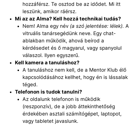
hozzáférsz. Te osztod be az idődet. Mi itt
leszünk, amikor ráérsz.
Mi az az Alma? Kell hozzá technikai tudás?
Nem! Alma egy név
(a szó jelentése: lélek).
A
vitruális tanársegédünk neve. Egy chat-
ablakban működik, ahová beírod a
kérdésedet és ő magyarul, vagy spanyolul
válaszol. Ilyen egyszerű.
Kell kamera a tanuláshoz?
A tanuláshoz nem kell, de a Mentor Klub élő
kapcsolódásához kellhet, hogy én is lássalak
téged.
Telefonon is tudok tanulni?
Az oldalunk telefonon is működik
(reszponzív), de a jobb áttekinthetőség
érdekében asztali számítógépet, laptopot,
vagy tabletet javaslunk.