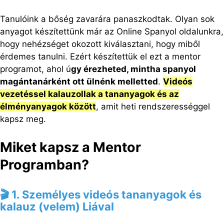
Tanulóink a bőség zavarára panaszkodtak. Olyan sok
anyagot készítettünk már az Online Spanyol oldalunkra,
hogy nehézséget okozott kiválasztani, hogy miből
érdemes tanulni. Ezért készítettük el ezt a mentor
programot, ahol ú
gy érezheted, mintha spanyol
magántanárként ott ülnénk melletted
.
Videós
vezetéssel kalauzollak a tananyagok és az
élményanyagok között
, amit heti rendszerességgel
kapsz meg.
Miket kapsz a Mentor
Programban?
🎬 1. Személyes videós tananyagok és
kalauz (velem) Liával