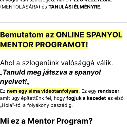
(MENTOLÁSÁRA) és
TANULÁSI ÉLMÉNYRE
.
Bemutatom az ONLINE SPANYOL
MENTOR PROGRAMOT!
Ahol a szlogenünk valósággá válik:
„
Tanuld meg játszva a spanyol
nyelvet!
„
Ez
nem egy sima videótanfolyam
. Ez egy
rendszer
,
amit úgy építettünk fel, hogy
fogjuk a kezedet
az első
„Hola”-tól a folyékony beszédig.
Mi ez a Mentor Program?