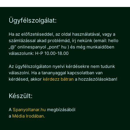
Ügyfélszolgálat:
Ha az előfizetéseddel, az oldal használatával, vagy a
számlázással akad problémád, írj nekünk (email: hello
„@” onlinespanyol „pont” hu ) és még munkaidőben
válaszolunk: H-P 10.00-18.00
Az ügyfélszolgálaton nyelvi kérdésekre nem tudunk
válaszolni. Ha a tananyaggal kapcsolatban van
kérdésed, akkor
kérdezz bátran
a hozzászólásokban!
Készült:
A
Spanyoltanar.hu
megbízásából
a
Média Irodában.