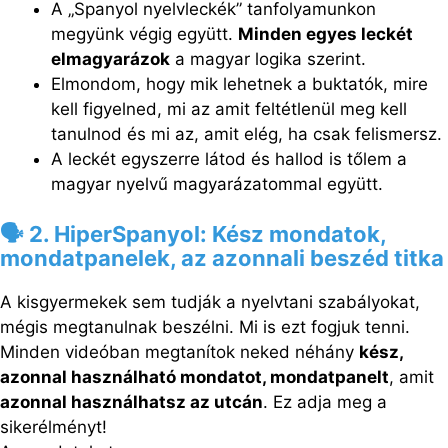
A „Spanyol nyelvleckék” tanfolyamunkon
megyünk végig együtt.
Minden egyes leckét
elmagyarázok
a magyar logika szerint.
Elmondom, hogy mik lehetnek a buktatók, mire
kell figyelned, mi az amit feltétlenül meg kell
tanulnod és mi az, amit elég, ha csak felismersz.
A leckét egyszerre látod és hallod is tőlem a
magyar nyelvű magyarázatommal együtt.
🗣️ 2. HiperSpanyol: Kész mondatok,
mondatpanelek, az azonnali beszéd titka
A kisgyermekek sem tudják a nyelvtani szabályokat,
mégis megtanulnak beszélni. Mi is ezt fogjuk tenni.
Minden videóban megtanítok neked néhány
kész,
azonnal használható mondatot, mondatpanelt
, amit
azonnal használhatsz az utcán
. Ez adja meg a
sikerélményt!