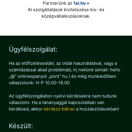
Partnerünk az
1ai.hu »
AI szolgáltatások kivitelezése kis- és
középvállalkozásoknak.
Ügyfélszolgálat:
Ha az előfizetéseddel, az oldal használatával, vagy a
számlázással akad problémád, írj nekünk (email: hello
„@” onlinespanyol „pont” hu ) és még munkaidőben
válaszolunk: H-P 10.00-18.00
Az ügyfélszolgálaton nyelvi kérdésekre nem tudunk
válaszolni. Ha a tananyaggal kapcsolatban van
kérdésed, akkor
kérdezz bátran
a hozzászólásokban!
Készült: