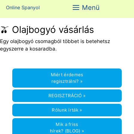
Kilépés
Menü
Online Spanyol
a
tartalomba
🫒 Olajbogyó vásárlás
Egy olajbogyó csomagból többet is betehetsz
egyszerre a kosaradba.
Miért érdemes
regisztrálni? »
REGISZTRÁCIÓ »
Rólunk írták »
Mik a friss
hírek? (BLOG) »