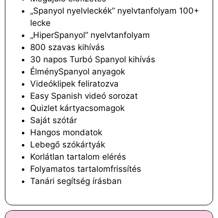
„Spanyol nyelvleckék” nyelvtanfolyam 100+
lecke
„HiperSpanyol” nyelvtanfolyam
800 szavas kihívás
30 napos Turbó Spanyol kihívás
ÉlménySpanyol anyagok
Videóklipek feliratozva
Easy Spanish videó sorozat
Quizlet kártyacsomagok
Saját szótár
Hangos mondatok
Lebegő szókártyák
Korlátlan tartalom elérés
Folyamatos tartalomfrissítés
Tanári segítség írásban