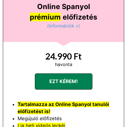
Online Spanyol
prémium
előfizetés
(Információk »)
24.990 Ft
havonta
EZT KÉREM!
Tartalmazza az Online Spanyol tanulói
előfizetést is!
Megújuló előfizetés
Lia heti videós leckéi