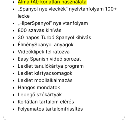
Alma (AI) korlátlan használata
„Spanyol nyelvleckék” nyelvtanfolyam 100+
lecke
„HiperSpanyol” nyelvtanfolyam
800 szavas kihívás
30 napos Turbó Spanyol kihívás
ÉlménySpanyol anyagok
Videóklipek feliratozva
Easy Spanish videó sorozat
Lexilet tanulókártya program
Lexilet kártyacsomagok
Lexilet mobilalkalmazás
Hangos mondatok
Lebegő szókártyák
Korlátlan tartalom elérés
Folyamatos tartalomfrissítés