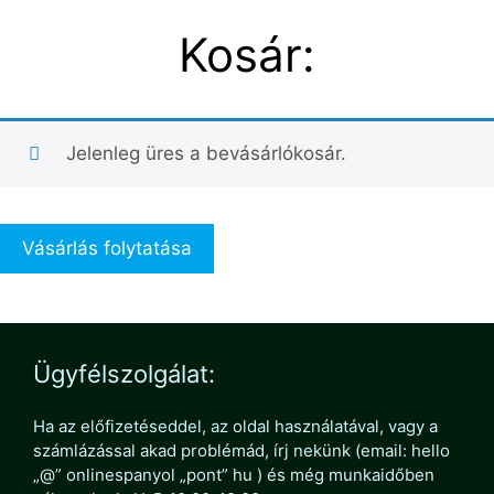
Kosár:
Jelenleg üres a bevásárlókosár.
Vásárlás folytatása
Ügyfélszolgálat:
Ha az előfizetéseddel, az oldal használatával, vagy a
számlázással akad problémád, írj nekünk (email: hello
„@” onlinespanyol „pont” hu ) és még munkaidőben