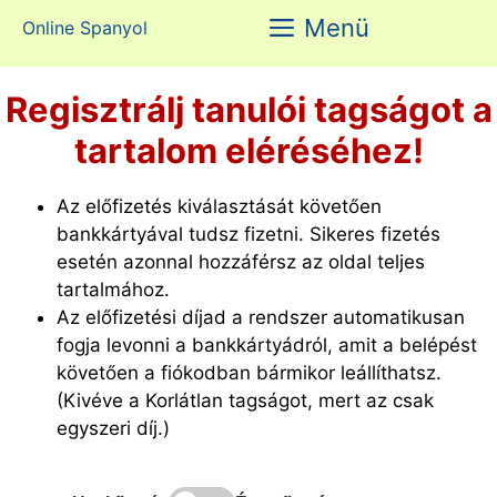
Kilépés
Menü
Online Spanyol
a
tartalomba
Regisztrálj tanulói tagságot a
tartalom eléréséhez!
Az előfizetés kiválasztását követően
bankkártyával tudsz fizetni. Sikeres fizetés
esetén azonnal hozzáférsz az oldal teljes
tartalmához.
Az előfizetési díjad a rendszer automatikusan
fogja levonni a bankkártyádról, amit a belépést
követően a fiókodban bármikor leállíthatsz.
(Kivéve a Korlátlan tagságot, mert az csak
egyszeri díj.)