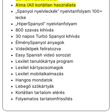
Alma (AI) korlátlan használata
„Spanyol nyelvleckék” nyelvtanfolyam 100+
lecke
„HiperSpanyol” nyelvtanfolyam
800 szavas kihívás
30 napos Turbó Spanyol kihívás
ÉlménySpanyol anyagok
Videóklipek feliratozva
Easy Spanish videó sorozat
Lexilet tanulókártya program
Lexilet kártyacsomagok
Lexilet mobilalkalmazás
Hangos mondatok
Lebegő szókártyák
Korlátlan tartalom elérés
Folyamatos tartalomfrissítés