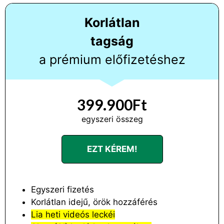
Korlátlan
tagság
a prémium előfizetéshez
399.900Ft
egyszeri összeg
EZT KÉREM!
Egyszeri fizetés
Korlátlan idejű, örök hozzáférés
Lia heti videós leckéi