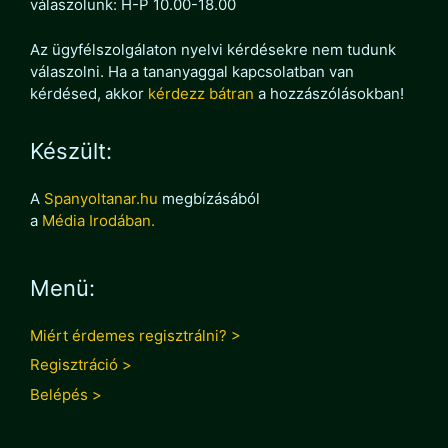
válaszolunk: H-P 10.00-18.00
Az ügyfélszolgálaton nyelvi kérdésekre nem tudunk
válaszolni. Ha a tananyaggal kapcsolatban van
kérdésed, akkor
kérdezz bátran
a hozzászólásokban!
Készült:
A
Spanyoltanar.hu
megbízásából
a
Média Irodában.
Menü:
Miért érdemes regisztrálni? >
Regisztráció >
Belépés >