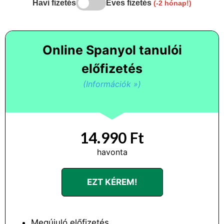
Havi fizetés
Éves fizetés
(-2 hónap!)
Online Spanyol tanulói
előfizetés
(Információk »)
14.990 Ft
havonta
EZT KÉREM!
Megújuló előfizetés