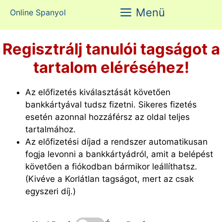
Kilépés
Menü
Online Spanyol
a
tartalomba
Regisztrálj tanulói tagságot a
tartalom eléréséhez!
Az előfizetés kiválasztását követően
bankkártyával tudsz fizetni. Sikeres fizetés
esetén azonnal hozzáférsz az oldal teljes
tartalmához.
Az előfizetési díjad a rendszer automatikusan
fogja levonni a bankkártyádról, amit a belépést
követően a fiókodban bármikor leállíthatsz.
(Kivéve a Korlátlan tagságot, mert az csak
egyszeri díj.)