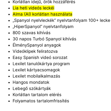
Korlátlan idejű, örök hozzáférés
Lia heti videós leckéi
Alma (AI) korlátlan használata
„Spanyol nyelvleckék” nyelvtanfolyam 100+ lecke
„HiperSpanyol” nyelvtanfolyam
800 szavas kihívás
30 napos Turbó Spanyol kihívás
ÉlménySpanyol anyagok
Videóklipek feliratozva
Easy Spanish videó sorozat
Lexilet tanulókártya program
Lexilet kártyacsomagok
Lexilet mobilalkalmazás
Hangos mondatok
Lebegő szókártyák
Korlátlan tartalom elérés
Folyamatos tartalomfrissítés