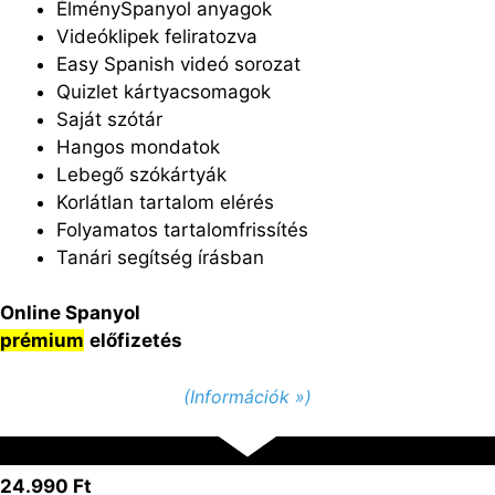
ÉlménySpanyol anyagok
Videóklipek feliratozva
Easy Spanish videó sorozat
Quizlet kártyacsomagok
Saját szótár
Hangos mondatok
Lebegő szókártyák
Korlátlan tartalom elérés
Folyamatos tartalomfrissítés
Tanári segítség írásban
Online Spanyol
prémium
előfizetés
(Információk »)
24.990 Ft