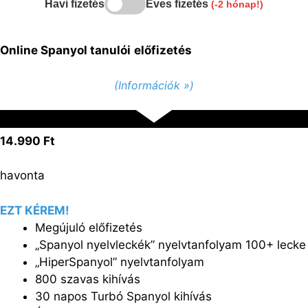
Havi fizetés
Éves fizetés
(-2 hónap!)
Online Spanyol tanulói
előfizetés
(Információk »)
14.990 Ft
havonta
EZT KÉREM!
Megújuló előfizetés
„Spanyol nyelvleckék” nyelvtanfolyam 100+ lecke
„HiperSpanyol” nyelvtanfolyam
800 szavas kihívás
30 napos Turbó Spanyol kihívás