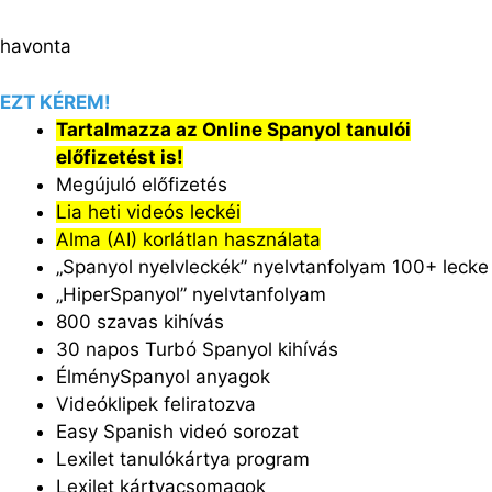
havonta
EZT KÉREM!
Tartalmazza az Online Spanyol tanulói
előfizetést is!
Megújuló előfizetés
Lia heti videós leckéi
Alma (AI) korlátlan használata
„Spanyol nyelvleckék” nyelvtanfolyam 100+ lecke
„HiperSpanyol” nyelvtanfolyam
800 szavas kihívás
30 napos Turbó Spanyol kihívás
ÉlménySpanyol anyagok
Videóklipek feliratozva
Easy Spanish videó sorozat
Lexilet tanulókártya program
Lexilet kártyacsomagok