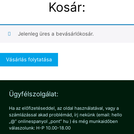
Kosár:
Jelenleg üres a bevásárlókosár.
Vásárlás folytatása
Ügyfélszolgálat:
Ha az előfizetéseddel, az oldal használatával, vagy a
számlázással akad problémád, írj nekünk (email: hello
„@” onlinespanyol „pont” hu ) és még munkaidőben
válaszolunk: H-P 10.00-18.00