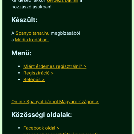
kérdésed, akkor
kérdezz bátran
a
hozzászólásokban!
Készült:
A
Spanyoltanar.hu
megbízásából
a
Média Irodában.
Menü:
Miért érdemes regisztrálni? >
Regisztráció >
Belépés >
Online Spanyol bárhol Magyarországon >
Közösségi oldalak:
Facebook oldal >