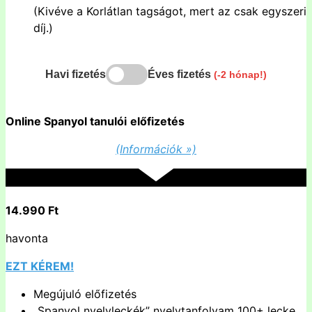
(Kivéve a Korlátlan tagságot, mert az csak egyszeri
díj.)
Havi fizetés
Éves fizetés
(-2 hónap!)
Online Spanyol tanulói
előfizetés
(Információk »)
14.990 Ft
havonta
EZT KÉREM!
Megújuló előfizetés
„Spanyol nyelvleckék” nyelvtanfolyam 100+ lecke