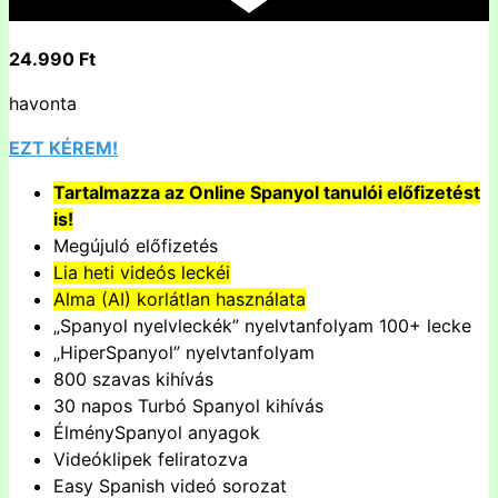
24.990 Ft
havonta
EZT KÉREM!
Tartalmazza az Online Spanyol tanulói előfizetést
is!
Megújuló előfizetés
Lia heti videós leckéi
Alma (AI) korlátlan használata
„Spanyol nyelvleckék” nyelvtanfolyam 100+ lecke
„HiperSpanyol” nyelvtanfolyam
800 szavas kihívás
30 napos Turbó Spanyol kihívás
ÉlménySpanyol anyagok
Videóklipek feliratozva
Easy Spanish videó sorozat