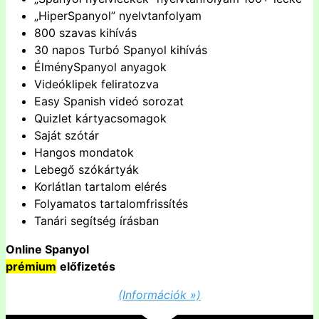
„HiperSpanyol” nyelvtanfolyam
800 szavas kihívás
30 napos Turbó Spanyol kihívás
ÉlménySpanyol anyagok
Videóklipek feliratozva
Easy Spanish videó sorozat
Quizlet kártyacsomagok
Saját szótár
Hangos mondatok
Lebegő szókártyák
Korlátlan tartalom elérés
Folyamatos tartalomfrissítés
Tanári segítség írásban
Online Spanyol
prémium
előfizetés
(Információk »)