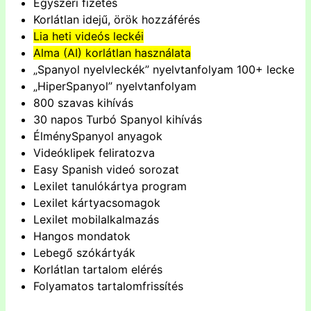
Egyszeri fizetés
Korlátlan idejű, örök hozzáférés
Lia heti videós leckéi
Alma (AI) korlátlan használata
„Spanyol nyelvleckék” nyelvtanfolyam 100+ lecke
„HiperSpanyol” nyelvtanfolyam
800 szavas kihívás
30 napos Turbó Spanyol kihívás
ÉlménySpanyol anyagok
Videóklipek feliratozva
Easy Spanish videó sorozat
Lexilet tanulókártya program
Lexilet kártyacsomagok
Lexilet mobilalkalmazás
Hangos mondatok
Lebegő szókártyák
Korlátlan tartalom elérés
Folyamatos tartalomfrissítés