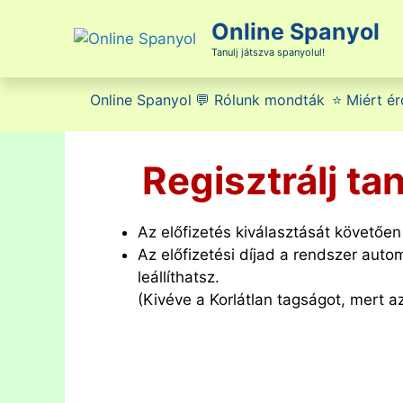
Kilépés
Online Spanyol
a
tartalomba
Tanulj játszva spanyolul!
Online Spanyol
💬 Rólunk mondták
⭐ Miért ér
Regisztrálj ta
Az előfizetés kiválasztását követően
Az előfizetési díjad a rendszer aut
leállíthatsz.
(Kivéve a Korlátlan tagságot, mert az