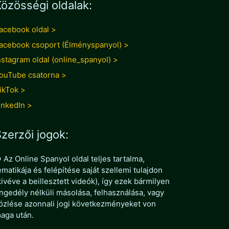
özösségi oldalak:
acebook oldal >
acebook csoport (Élményspanyol) >
nstagram oldal (online_spanyol) >
ouTube csatorna >
ikTok >
inkedIn >
zerzői jogok:
 Az Online Spanyol oldal teljes tartalma,
ematikája és felépítése saját szellemi tulajdon
kivéve a beillesztett videók), így ezek bármilyen
ngedély nélküli másolása, felhasználása, vagy
özlése azonnali jogi következményeket von
aga után.