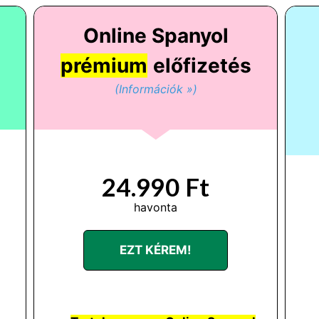
Online Spanyol
prémium
előfizetés
(Információk »)
24.990 Ft
havonta
EZT KÉREM!