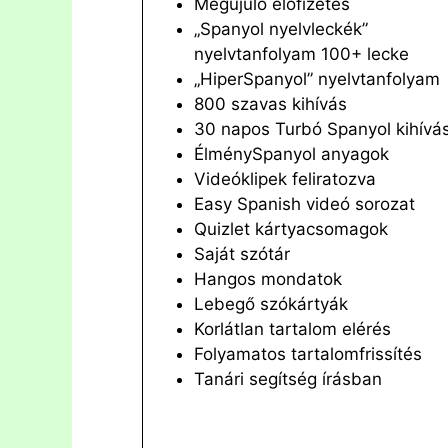
Megújuló előfizetés
„Spanyol nyelvleckék”
nyelvtanfolyam 100+ lecke
„HiperSpanyol” nyelvtanfolyam
800 szavas kihívás
30 napos Turbó Spanyol kihívá
ÉlménySpanyol anyagok
Videóklipek feliratozva
Easy Spanish videó sorozat
Quizlet kártyacsomagok
Saját szótár
Hangos mondatok
Lebegő szókártyák
Korlátlan tartalom elérés
Folyamatos tartalomfrissítés
Tanári segítség írásban