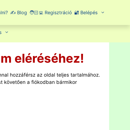
lni?
✍️ Blog
🧑🏻‍💻 Regisztráció
🔐 Belépés
s
lom eléréséhez!
nnal hozzáférsz az oldal teljes tartalmához.
ést követően a fiókodban bármikor