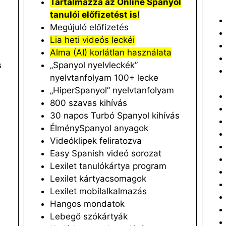
Tartalmazza az Online Spanyol
tanulói előfizetést is!
Megújuló előfizetés
Lia heti videós leckéi
Alma (AI) korlátlan használata
s
„Spanyol nyelvleckék”
nyelvtanfolyam 100+ lecke
„HiperSpanyol” nyelvtanfolyam
800 szavas kihívás
30 napos Turbó Spanyol kihívás
ÉlménySpanyol anyagok
Videóklipek feliratozva
Easy Spanish videó sorozat
Lexilet tanulókártya program
Lexilet kártyacsomagok
Lexilet mobilalkalmazás
Hangos mondatok
Lebegő szókártyák