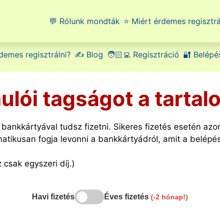
💬 Rólunk mondták
⭐ Miért érdemes regisztrá
demes regisztrálni?
✍️ Blog
🧑🏻‍💻 Regisztráció
🔐 Belépé
nulói tagságot a tarta
 bankkártyával tudsz fizetni. Sikeres fizetés esetén azo
omatikusan fogja levonni a bankkártyádról, amit a belép
 csak egyszeri díj.)
Havi fizetés
Éves fizetés
(-2 hónap!)