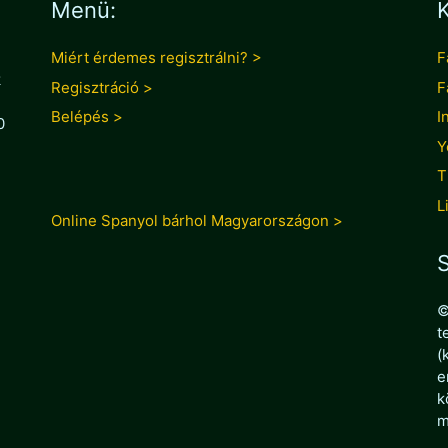
Menü:
K
Miért érdemes regisztrálni? >
F
k
Regisztráció >
F
Belépés >
I
0
Y
T
L
Online Spanyol bárhol Magyarországon >
S
©
t
(
e
k
m