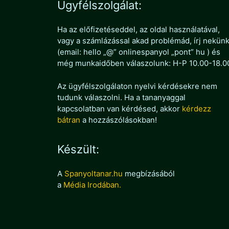
Ügyfélszolgálat:
Ha az előfizetéseddel, az oldal használatával,
vagy a számlázással akad problémád, írj nekün
(email: hello „@” onlinespanyol „pont” hu ) és
még munkaidőben válaszolunk: H-P 10.00-18.0
Az ügyfélszolgálaton nyelvi kérdésekre nem
tudunk válaszolni. Ha a tananyaggal
kapcsolatban van kérdésed, akkor
kérdezz
bátran
a hozzászólásokban!
Készült:
A
Spanyoltanar.hu
megbízásából
a
Média Irodában.