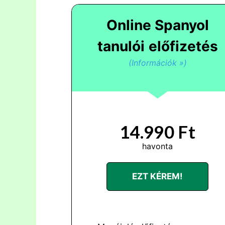
Online Spanyol
tanulói
előfizetés
(Információk »)
14.990 Ft
havonta
EZT KÉREM!