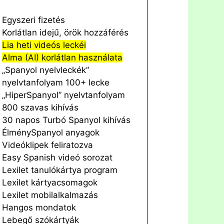
Egyszeri fizetés
Korlátlan idejű, örök hozzáférés
Lia heti videós leckéi
Alma (AI) korlátlan használata
„Spanyol nyelvleckék”
nyelvtanfolyam 100+ lecke
„HiperSpanyol” nyelvtanfolyam
800 szavas kihívás
30 napos Turbó Spanyol kihívás
ÉlménySpanyol anyagok
Videóklipek feliratozva
Easy Spanish videó sorozat
Lexilet tanulókártya program
Lexilet kártyacsomagok
Lexilet mobilalkalmazás
Hangos mondatok
Lebegő szókártyák