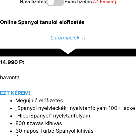
Havi fizetés
Éves fizetés
(-2 hónap!)
Online Spanyol tanulói
előfizetés
(Információk »)
14.990 Ft
havonta
EZT KÉREM!
Megújuló előfizetés
„Spanyol nyelvleckék” nyelvtanfolyam 100+ lecke
„HiperSpanyol” nyelvtanfolyam
800 szavas kihívás
30 napos Turbó Spanyol kihívás