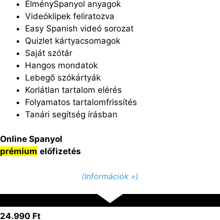
ÉlménySpanyol anyagok
Videóklipek feliratozva
Easy Spanish videó sorozat
Quizlet kártyacsomagok
Saját szótár
Hangos mondatok
Lebegő szókártyák
Korlátlan tartalom elérés
Folyamatos tartalomfrissítés
Tanári segítség írásban
Online Spanyol
prémium
előfizetés
(Információk »)
24.990 Ft