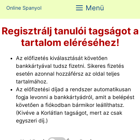
Kilépés
Menü
Online Spanyol
a
tartalomba
Regisztrálj tanulói tagságot a
tartalom eléréséhez!
Az előfizetés kiválasztását követően
bankkártyával tudsz fizetni. Sikeres fizetés
esetén azonnal hozzáférsz az oldal teljes
tartalmához.
Az előfizetési díjad a rendszer automatikusan
fogja levonni a bankkártyádról, amit a belépést
követően a fiókodban bármikor leállíthatsz.
(Kivéve a Korlátlan tagságot, mert az csak
egyszeri díj.)