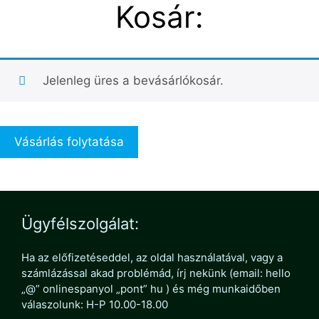
Kosár:
Jelenleg üres a bevásárlókosár.
Vásárlás folytatása
Ügyfélszolgálat:
Ha az előfizetéseddel, az oldal használatával, vagy a
számlázással akad problémád, írj nekünk (email: hello
„@” onlinespanyol „pont” hu ) és még munkaidőben
válaszolunk: H-P 10.00-18.00