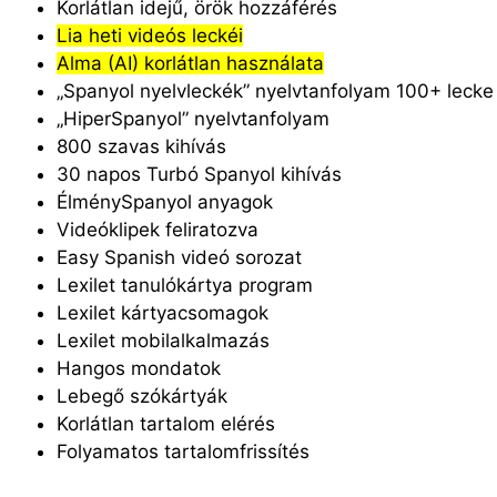
Korlátlan idejű, örök hozzáférés
Lia heti videós leckéi
Alma (AI) korlátlan használata
„Spanyol nyelvleckék” nyelvtanfolyam 100+ lecke
„HiperSpanyol” nyelvtanfolyam
800 szavas kihívás
30 napos Turbó Spanyol kihívás
ÉlménySpanyol anyagok
Videóklipek feliratozva
Easy Spanish videó sorozat
Lexilet tanulókártya program
Lexilet kártyacsomagok
Lexilet mobilalkalmazás
Hangos mondatok
Lebegő szókártyák
Korlátlan tartalom elérés
Folyamatos tartalomfrissítés