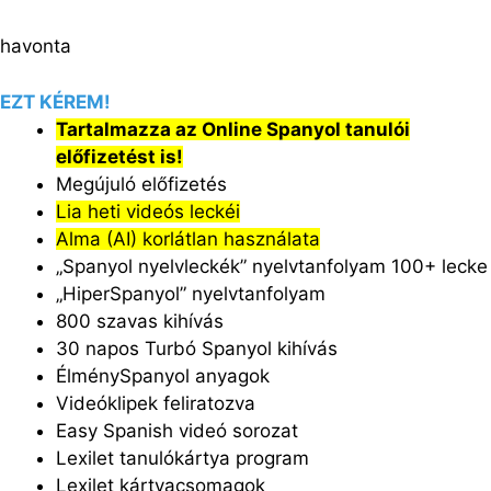
havonta
EZT KÉREM!
Tartalmazza az Online Spanyol tanulói
előfizetést is!
Megújuló előfizetés
Lia heti videós leckéi
Alma (AI) korlátlan használata
„Spanyol nyelvleckék” nyelvtanfolyam 100+ lecke
„HiperSpanyol” nyelvtanfolyam
800 szavas kihívás
30 napos Turbó Spanyol kihívás
ÉlménySpanyol anyagok
Videóklipek feliratozva
Easy Spanish videó sorozat
Lexilet tanulókártya program
Lexilet kártyacsomagok