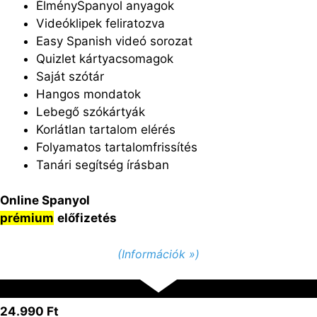
ÉlménySpanyol anyagok
Videóklipek feliratozva
Easy Spanish videó sorozat
Quizlet kártyacsomagok
Saját szótár
Hangos mondatok
Lebegő szókártyák
Korlátlan tartalom elérés
Folyamatos tartalomfrissítés
Tanári segítség írásban
Online Spanyol
prémium
előfizetés
(Információk »)
24.990 Ft