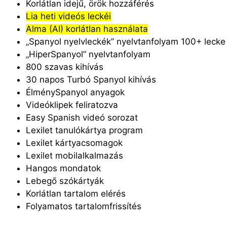
Korlátlan idejű, örök hozzáférés
Lia heti videós leckéi
Alma (AI) korlátlan használata
„Spanyol nyelvleckék” nyelvtanfolyam 100+ lecke
„HiperSpanyol” nyelvtanfolyam
800 szavas kihívás
30 napos Turbó Spanyol kihívás
ÉlménySpanyol anyagok
Videóklipek feliratozva
Easy Spanish videó sorozat
Lexilet tanulókártya program
Lexilet kártyacsomagok
Lexilet mobilalkalmazás
Hangos mondatok
Lebegő szókártyák
Korlátlan tartalom elérés
Folyamatos tartalomfrissítés