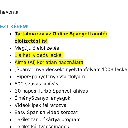
havonta
EZT KÉREM!
Tartalmazza az Online Spanyol tanulói
előfizetést is!
Megújuló előfizetés
Lia heti videós leckéi
Alma (AI) korlátlan használata
„Spanyol nyelvleckék” nyelvtanfolyam 100+ lecke
„HiperSpanyol” nyelvtanfolyam
800 szavas kihívás
30 napos Turbó Spanyol kihívás
ÉlménySpanyol anyagok
Videóklipek feliratozva
Easy Spanish videó sorozat
Lexilet tanulókártya program
Lexilet kártyacsomagok