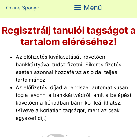
Kilépés
Menü
Online Spanyol
a
tartalomba
Regisztrálj tanulói tagságot a
tartalom eléréséhez!
Az előfizetés kiválasztását követően
bankkártyával tudsz fizetni. Sikeres fizetés
esetén azonnal hozzáférsz az oldal teljes
tartalmához.
Az előfizetési díjad a rendszer automatikusan
fogja levonni a bankkártyádról, amit a belépést
követően a fiókodban bármikor leállíthatsz.
(Kivéve a Korlátlan tagságot, mert az csak
egyszeri díj.)