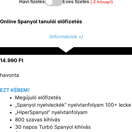
Havi fizetés
Éves fizetés
(-2 hónap!)
Online Spanyol tanulói
előfizetés
(Információk »)
14.990 Ft
havonta
EZT KÉREM!
Megújuló előfizetés
„Spanyol nyelvleckék” nyelvtanfolyam 100+ lecke
„HiperSpanyol” nyelvtanfolyam
800 szavas kihívás
30 napos Turbó Spanyol kihívás