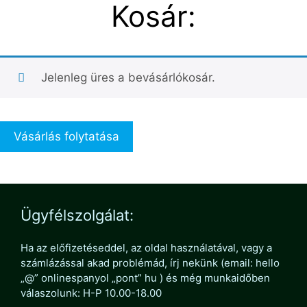
Kosár:
Jelenleg üres a bevásárlókosár.
Vásárlás folytatása
Ügyfélszolgálat:
Ha az előfizetéseddel, az oldal használatával, vagy a
számlázással akad problémád, írj nekünk (email: hello
„@” onlinespanyol „pont” hu ) és még munkaidőben
válaszolunk: H-P 10.00-18.00