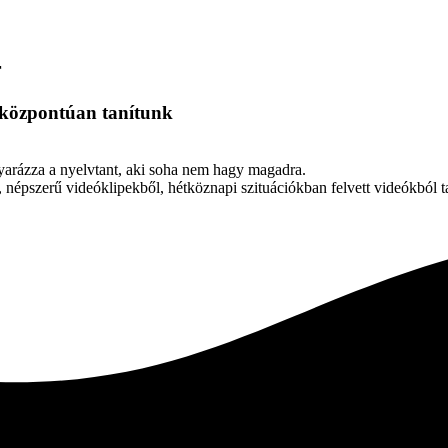
r
csközpontúan tanítunk
yarázza a nyelvtant, aki soha nem hagy magadra.
, népszerű videóklipekből, hétköznapi szituációkban felvett videókból t