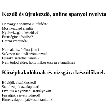
Kezdő és újrakezdő, online spanyol nyelv
Odavagy a spanyol kultúráért?
Most kezdted a sulit?
Nyelvvizsgára készülsz?
Érettségire készülsz?
Utazni szeretnél?
Nem akarsz órákra járni?
Szívesen tanulnál szórakozva?
Éjszaka szeretnél tanuni?
Nem tudod előre, hogy mikor érsz rá a tanulásra?
Középhaladóknak és vizsgára készülőknek 
Bővítjük a szókincsed!
Stabilizáljuk az alapokat!
Fixáljuk a nyelvtani szabályokat!
Frissítjük a nyelvtudásod!
Élményalapon, játékosan tanítunk!