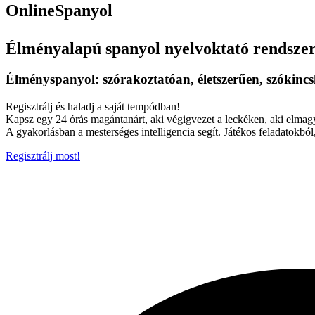
OnlineSpanyol
Élményalapú spanyol nyelvoktató rendsze
Élményspanyol: szórakoztatóan, életszerűen, szókin
Regisztrálj és haladj a saját tempódban!
Kapsz egy 24 órás magántanárt, aki végigvezet a leckéken, aki elmag
A gyakorlásban a mesterséges intelligencia segít. Játékos feladatokból
Regisztrálj most!